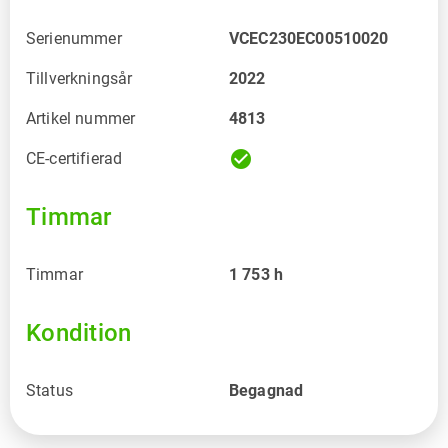
Serienummer
VCEC230EC00510020
Tillverkningsår
2022
Artikel nummer
4813
check_circle
CE-certifierad
Timmar
Timmar
1 753
h
Kondition
Status
Begagnad