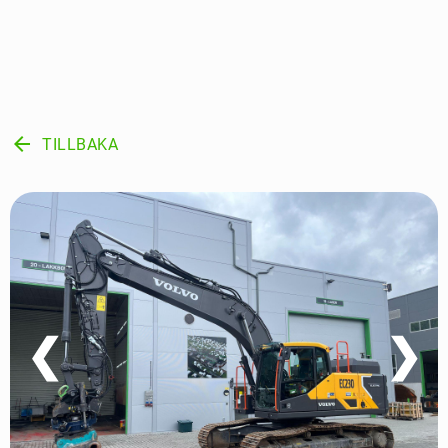
arrow_back
TILLBAKA
❮
❯