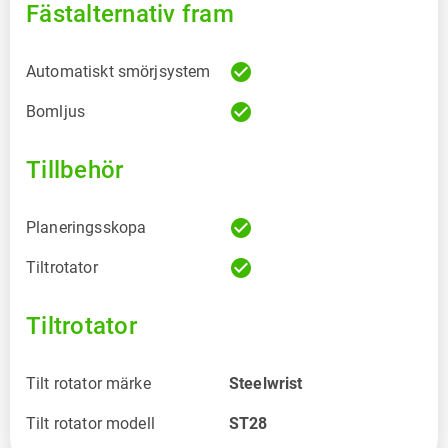
Fästalternativ fram
check_circle
Automatiskt smörjsystem
check_circle
Bomljus
Tillbehör
check_circle
Planeringsskopa
check_circle
Tiltrotator
Tiltrotator
Tilt rotator märke
Steelwrist
Tilt rotator modell
ST28