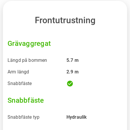
Frontutrustning
Grävaggregat
Längd på bommen
5.7
m
Arm längd
2.9
m
check_circle
Snabbfäste
Snabbfäste
Snabbfäste typ
Hydraulik