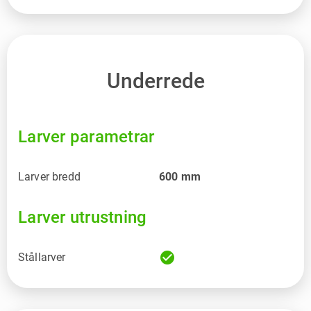
Underrede
Larver parametrar
Larver bredd
600
mm
Larver utrustning
check_circle
Stållarver