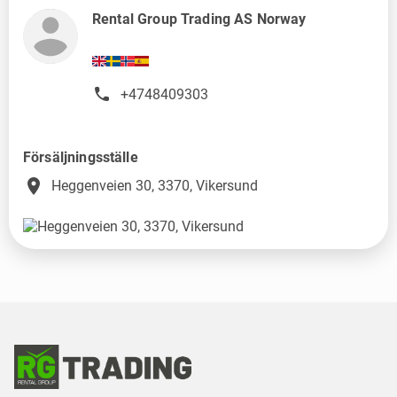
Rental Group Trading AS Norway
+4748409303
Försäljningsställe
place
Heggenveien 30, 3370, Vikersund