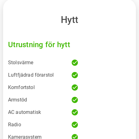
Hytt
Utrustning för hytt
check_circle
Stolsvärme
check_circle
Luftfjädrad förarstol
check_circle
Komfortstol
check_circle
Armstöd
check_circle
AC automatisk
check_circle
Radio
check_circle
Kamerasystem