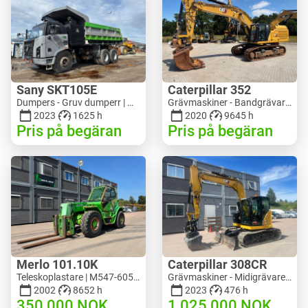
Sany SKT105E
Caterpillar 352
Dumpers - Gruv dumperr | M741-2838 | 25143
Grävmaskiner - Bandgrävare | M728-6217 | RGTRNL26-10341
2023
1625 h
2020
9645 h
Pris på begäran
Pris på begäran
Merlo 101.10K
Caterpillar 308CR
Teleskoplastare | M547-6053 | RGTR26052
Grävmaskiner - Midigrävare 3-10 t | M318-2895 | RGTR26048
2002
8652 h
2023
476 h
350 000
NOK
1 025 000
NOK