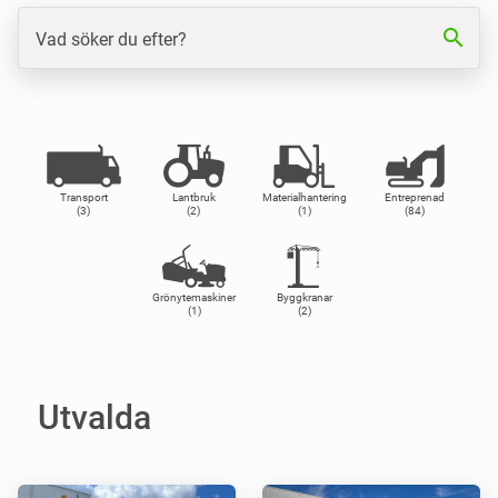
search
Vad söker du efter?
Transport
Lantbruk
Materialhantering
Entreprenad
(3)
(2)
(1)
(84)
Grönytemaskiner
Byggkranar
(1)
(2)
Utvalda