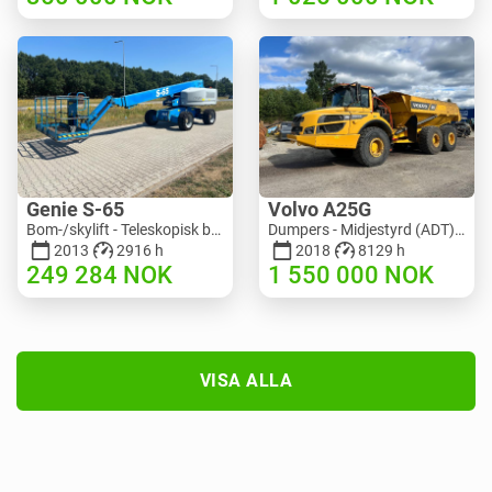
Genie S-65
Volvo A25G
Bom-/skylift - Teleskopisk bomlyft | M586-3845 | RGTRNL26491
Dumpers - Midjestyrd (ADT) | M151-9001 | 2729
2013
2916 h
2018
8129 h
249 284
NOK
1 550 000
NOK
VISA ALLA