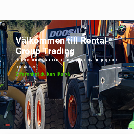
Välkommen till Rental
Group Trading
Internationell köp och försäljning av begagnade
maskiner
Erfarenhet du kan lita på