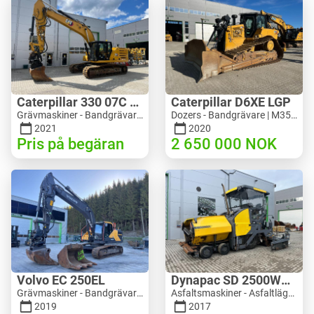
Caterpillar 330 07C Next Gen
Caterpillar D6XE LGP
Grävmaskiner - Bandgrävare | M816-4487 | 10356
Dozers - Bandgrävare | M354-6704 | 35056
2021
2020
Pris på begäran
2 650 000
NOK
Volvo EC 250EL
Dynapac SD 2500WS Asfaltutlegger
Grävmaskiner - Bandgrävare | M981-8871 | RGTR26024
Asfaltsmaskiner - Asfaltläggare | M094-8272 | RGTR26011
2019
2017