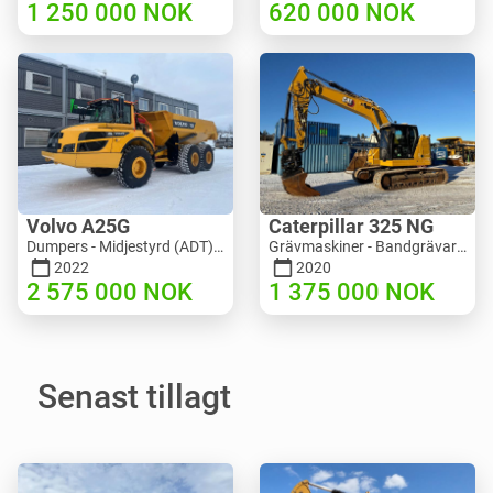
1 250 000
NOK
620 000
NOK
Volvo A25G
Caterpillar 325 NG
Dumpers - Midjestyrd (ADT) | M453-2338 | RGTR25122
Grävmaskiner - Bandgrävare | M811-5335 | RGTR25093
2022
2020
2 575 000
NOK
1 375 000
NOK
Senast tillagt