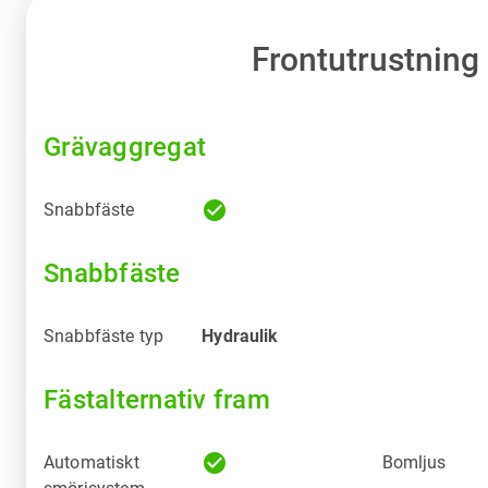
Frontutrustning
Grävaggregat
check_circle
Snabbfäste
Snabbfäste
Snabbfäste typ
Hydraulik
Fästalternativ fram
check_circle
Automatiskt
Bomljus