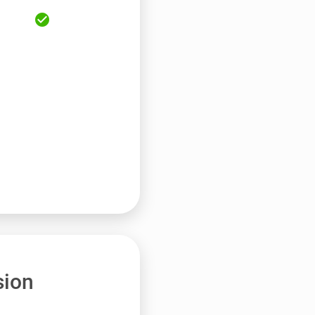
check_circle
sion