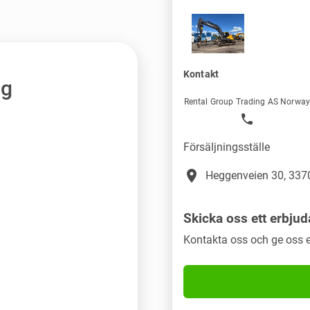
Kontakt
ng
Rental Group Trading AS Norwa
Försäljningsställe
place
Heggenveien 30, 3370
Skicka oss ett erbju
Kontakta oss och ge oss e