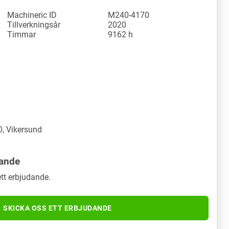
Machineric ID
M240-4170
Tillverkningsår
2020
Timmar
9162 h
y
, Vikersund
dande
tt erbjudande.
SKICKA OSS ETT ERBJUDANDE