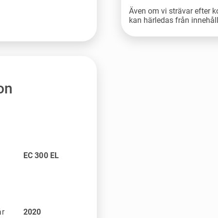
Även om vi strävar efter k
kan härledas från innehål
on
EC 300 EL
år
2020