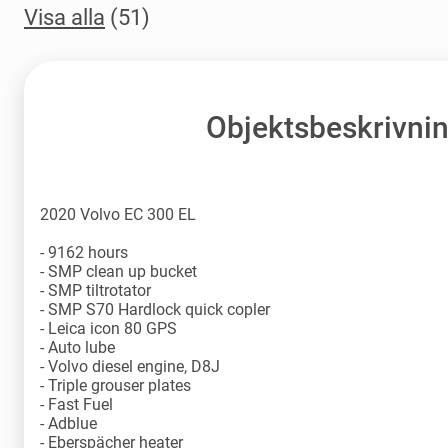
Visa alla
(51)
Objektsbeskrivni
2020 Volvo EC 300 EL
- 9162 hours
- SMP clean up bucket
- SMP tiltrotator
- SMP S70 Hardlock quick copler
- Leica icon 80 GPS
- Auto lube
- Volvo diesel engine, D8J
- Triple grouser plates
- Fast Fuel
- Adblue
- Eberspächer heater