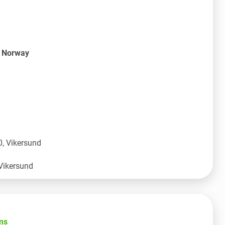
S Norway
, Vikersund
ms