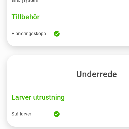
smörjsystem
Tillbehör
check_circle
Planeringsskopa
Underrede
Larver utrustning
check_circle
Stållarver