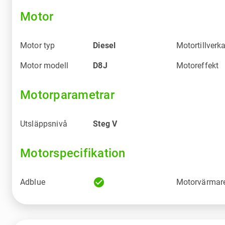
Motor
Motor typ
Diesel
Motortillverk
Motor modell
D8J
Motoreffekt
Motorparametrar
Utsläppsnivå
Steg V
Motorspecifikation
check_circle
Adblue
Motorvärmar