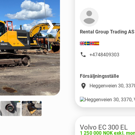
❯
Rental Group Trading A
+4748409303
Försäljningsställe
place
Heggenveien 30, 3370
Volvo EC 300 EL
1 250 000 NOK exkl. mo