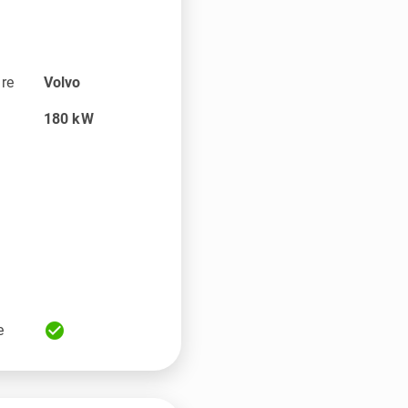
are
Volvo
180
kW
check_circle
e