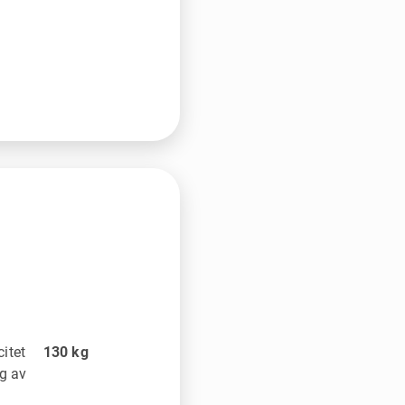
itet
130
kg
ag av