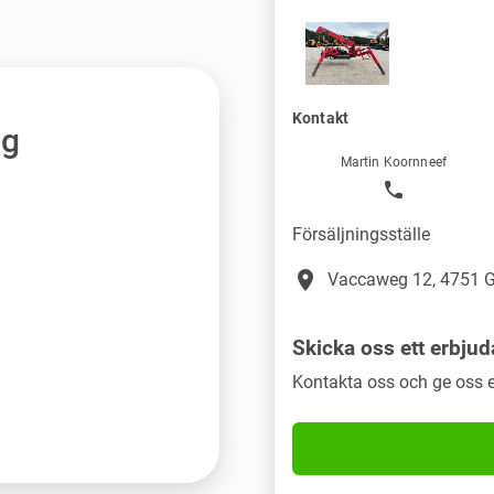
Kontakt
ng
Martin Koornneef
Försäljningsställe
place
Vaccaweg 12, 4751 G
Skicka oss ett erbju
Kontakta oss och ge oss e