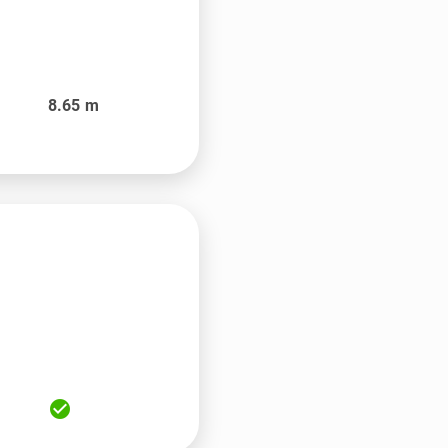
8.65
m
check_circle