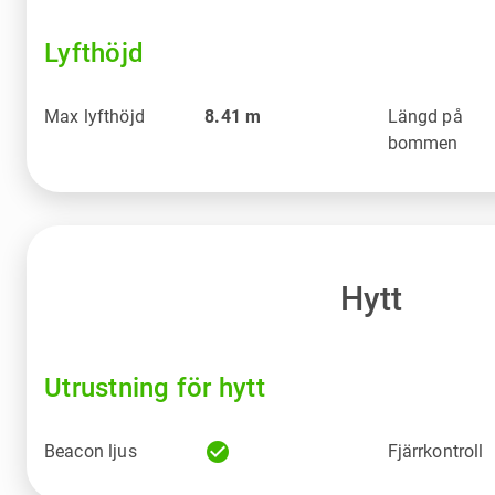
Lyfthöjd
Max lyfthöjd
8.41
m
Längd på
bommen
Hytt
Utrustning för hytt
check_circle
Beacon ljus
Fjärrkontroll