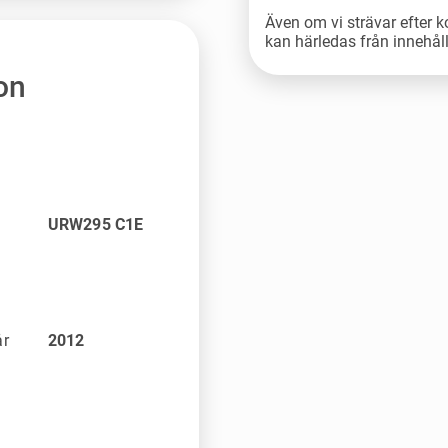
Även om vi strävar efter k
kan härledas från innehål
on
URW295 C1E
år
2012