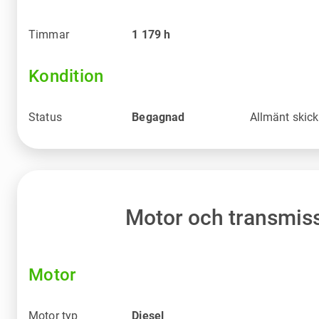
Timmar
1 179
h
Kondition
Status
Begagnad
Allmänt skick
Motor och transmis
Motor
Motor typ
Diesel