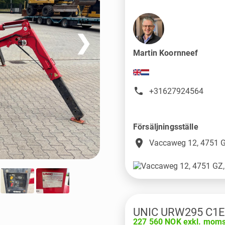
❯
Martin Koornneef
+31627924564
Försäljningsställe
place
Vaccaweg 12, 4751 G
UNIC URW295 C1E
227 560 NOK exkl. mom