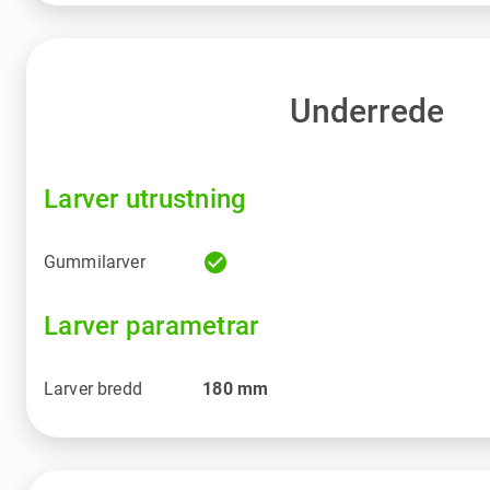
Underrede
Larver utrustning
check_circle
Gummilarver
Larver parametrar
Larver bredd
180
mm