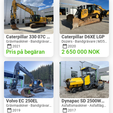
Caterpillar 330 07C Next Gen
Caterpillar D6XE LGP
Grävmaskiner - Bandgrävare | M816-4487 | 10356
Dozers - Bandgrävare | M354-6704 | 35056
2021
2020
Pris på begäran
2 650 000
NOK
Volvo EC 250EL
Dynapac SD 2500WS Asfaltutlegger
Grävmaskiner - Bandgrävare | M981-8871 | RGTR26024
Asfaltsmaskiner - Asfaltläggare | M094-8272 | RGTR26011
2019
2017