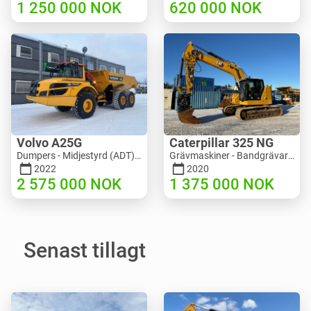
1 250 000
NOK
620 000
NOK
Volvo A25G
Caterpillar 325 NG
Dumpers - Midjestyrd (ADT) | M453-2338 | RGTR25122
Grävmaskiner - Bandgrävare | M811-5335 | RGTR25093
2022
2020
2 575 000
NOK
1 375 000
NOK
Senast tillagt