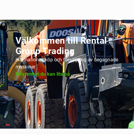
Välkommen till Rental
Group Trading
Internationell köp och försäljning av begagnade
maskiner
Erfarenhet du kan lita på