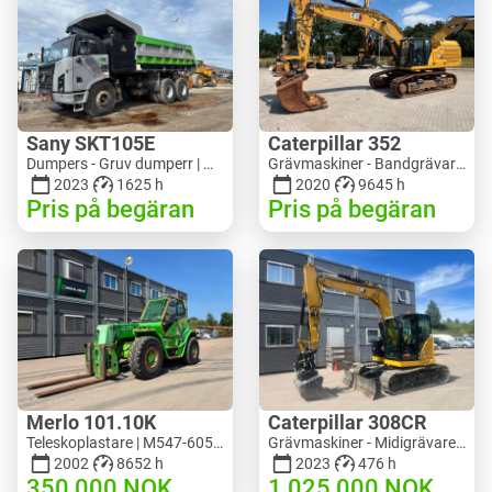
Sany SKT105E
Caterpillar 352
Dumpers - Gruv dumperr | M741-2838 | 25143
Grävmaskiner - Bandgrävare | M728-6217 | RGTRNL26-10341
2023
1625 h
2020
9645 h
Pris på begäran
Pris på begäran
Merlo 101.10K
Caterpillar 308CR
Teleskoplastare | M547-6053 | RGTR26052
Grävmaskiner - Midigrävare 3-10 t | M318-2895 | RGTR26048
2002
8652 h
2023
476 h
350 000
NOK
1 025 000
NOK