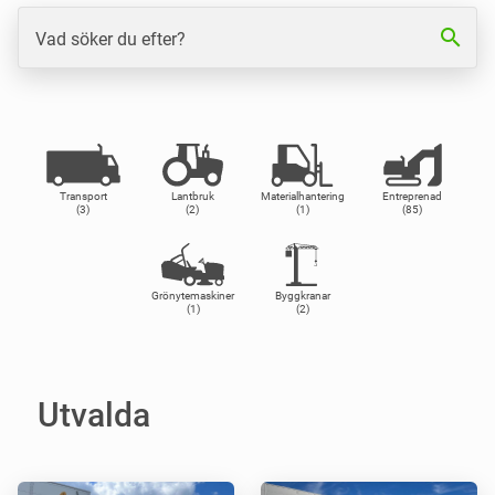
search
Vad söker du efter?
Transport
Lantbruk
Materialhantering
Entreprenad
(3)
(2)
(1)
(85)
Grönytemaskiner
Byggkranar
(1)
(2)
Utvalda