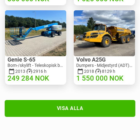
Genie S-65
Volvo A25G
Bom-/skylift - Teleskopisk bomlyft | M586-3845 | RGTRNL26491
Dumpers - Midjestyrd (ADT) | M151-9001 | 2729
2013
2916 h
2018
8129 h
249 284
NOK
1 550 000
NOK
VISA ALLA