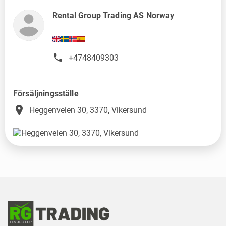
Rental Group Trading AS Norway
+4748409303
Försäljningsställe
place
Heggenveien 30, 3370, Vikersund