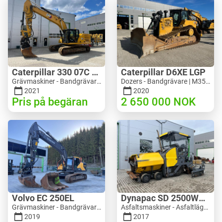
Caterpillar 330 07C Next Gen
Caterpillar D6XE LGP
Grävmaskiner - Bandgrävare | M816-4487 | 10356
Dozers - Bandgrävare | M354-6704 | 35056
2021
2020
Pris på begäran
2 650 000
NOK
Volvo EC 250EL
Dynapac SD 2500WS Asfaltutlegger
Grävmaskiner - Bandgrävare | M981-8871 | RGTR26024
Asfaltsmaskiner - Asfaltläggare | M094-8272 | RGTR26011
2019
2017