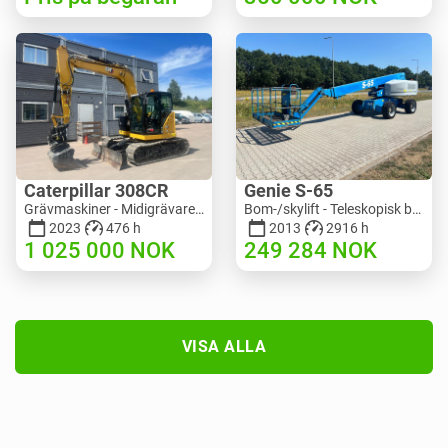
Caterpillar 308CR
Genie S-65
Grävmaskiner - Midigrävare 3-10 t | M318-2895 | RGTR26048
Bom-/skylift - Teleskopisk bomlyft | M586-3845 | RGTRNL26491
2023
476 h
2013
2916 h
1 025 000
NOK
249 284
NOK
VISA ALLA