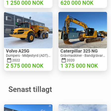
1 250 000
NOK
620 000
NOK
Volvo A25G
Caterpillar 325 NG
Dumpers - Midjestyrd (ADT) | M453-2338 | RGTR25122
Grävmaskiner - Bandgrävare | M811-5335 | RGTR25093
2022
2020
2 575 000
NOK
1 375 000
NOK
Senast tillagt