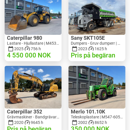
Caterpillar 980
Sany SKT105E
Lastare - Hjullastare | M453-5993 | RGTR26046
Dumpers - Gruv dumperr | M741-2838 | 25143
2025
756 h
2023
1625 h
4 550 000
NOK
Pris på begäran
Caterpillar 352
Merlo 101.10K
Grävmaskiner - Bandgrävare | M728-6217 | RGTRNL26-10341
Teleskoplastare | M547-6053 | RGTR26052
2020
9645 h
2002
8652 h
Pris på begäran
350 000
NOK