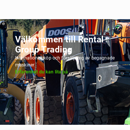
Välkommen till Rental
Group Trading
Internationell köp och försäljning av begagnade
maskiner
Erfarenhet du kan lita på