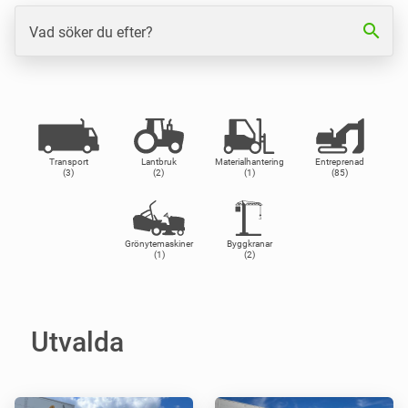
search
Vad söker du efter?
Transport
Lantbruk
Materialhantering
Entreprenad
(3)
(2)
(1)
(85)
Grönytemaskiner
Byggkranar
(1)
(2)
Utvalda