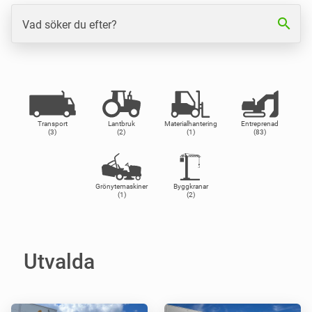
search
Vad söker du efter?
Transport
Lantbruk
Materialhantering
Entreprenad
(3)
(2)
(1)
(83)
Grönytemaskiner
Byggkranar
(1)
(2)
Utvalda