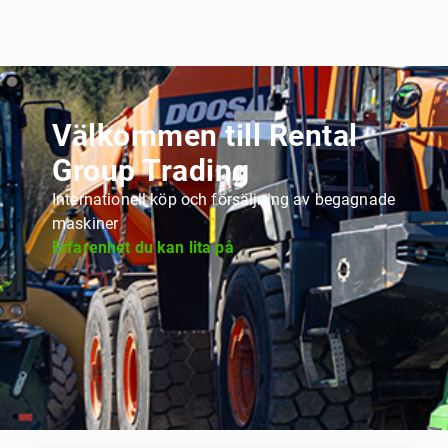
Välkommen till Rental
Group Trading
Internationell köp och försäljning av begagnade
maskiner
Erfarenhet du kan lita på