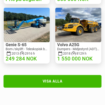
Genie S-65
Volvo A25G
Bom-/skylift - Teleskopisk bomlyft | M586-3845 | RGTRNL26491
Dumpers - Midjestyrd (ADT) | M151-9001 | 2729
2013
2916 h
2018
8129 h
249 284
NOK
1 550 000
NOK
VISA ALLA