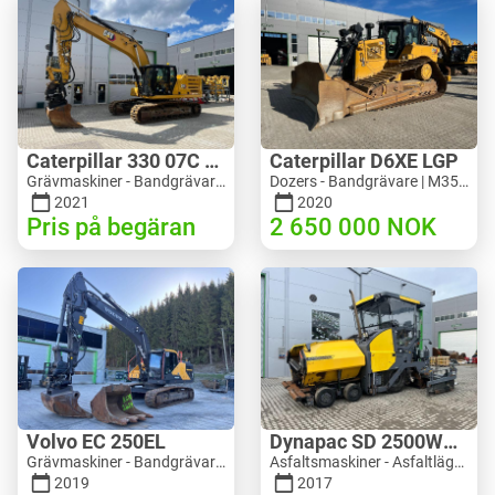
Caterpillar 330 07C Next Gen
Caterpillar D6XE LGP
Grävmaskiner - Bandgrävare | M816-4487 | 10356
Dozers - Bandgrävare | M354-6704 | 35056
2021
2020
Pris på begäran
2 650 000
NOK
Volvo EC 250EL
Dynapac SD 2500WS Asfaltutlegger
Grävmaskiner - Bandgrävare | M981-8871 | RGTR26024
Asfaltsmaskiner - Asfaltläggare | M094-8272 | RGTR26011
2019
2017