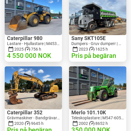
Caterpillar 980
Sany SKT105E
Lastare - Hjullastare | M453-5993 | RGTR26046
Dumpers - Gruv dumperr | M741-2838 | 25143
2025
756 h
2023
1625 h
4 550 000
NOK
Pris på begäran
Caterpillar 352
Merlo 101.10K
Grävmaskiner - Bandgrävare | M728-6217 | RGTRNL26-10341
Teleskoplastare | M547-6053 | RGTR26052
2020
9645 h
2002
8652 h
Pris på begäran
350 000
NOK