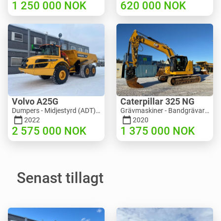
1 250 000
NOK
620 000
NOK
Volvo A25G
Caterpillar 325 NG
Dumpers - Midjestyrd (ADT) | M453-2338 | RGTR25122
Grävmaskiner - Bandgrävare | M811-5335 | RGTR25093
2022
2020
2 575 000
NOK
1 375 000
NOK
Senast tillagt