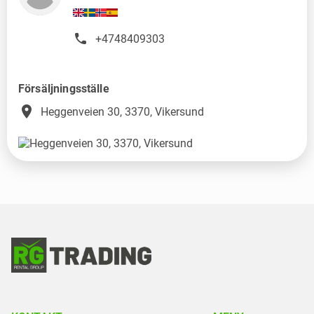
+4748409303
Försäljningsställe
place
Heggenveien 30, 3370, Vikersund