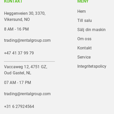
KONTAKT
MENY
Hem
Heggenveien 30, 3370,
Vikersund, NO
Till salu
8 AM - 16 PM
Sälj din maskin
Om oss
trading@rentalgroup.com
Kontakt
+47 41 37 99 79
Service
Integritetspolicy
Vaccaweg 12, 4751 GZ,
Oud Gastel, NL
07 AM - 17 PM
trading@rentalgroup.com
+31 6 27924564