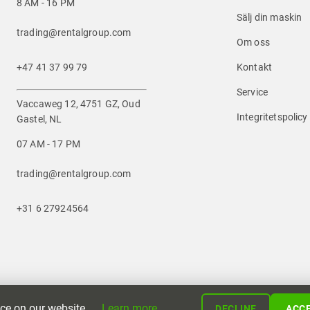
8 AM - 16 PM
Sälj din maskin
trading@rentalgroup.com
Om oss
+47 41 37 99 79
Kontakt
Service
Vaccaweg 12, 4751 GZ, Oud
Integritetspolicy
Gastel, NL
07 AM - 17 PM
trading@rentalgroup.com
+31 6 27924564
Powered by
nce on our website.
Learn more
DECLINE
ACC