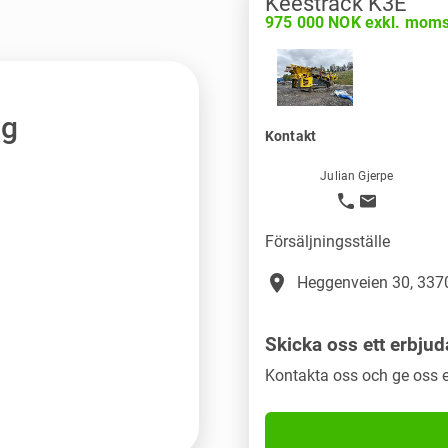
Keestrack K3E
975 000 NOK exkl. mom
ng
Kontakt
Julian Gjerpe
Försäljningsställe
place
Heggenveien 30, 3370
Skicka oss ett erbju
Kontakta oss och ge oss e