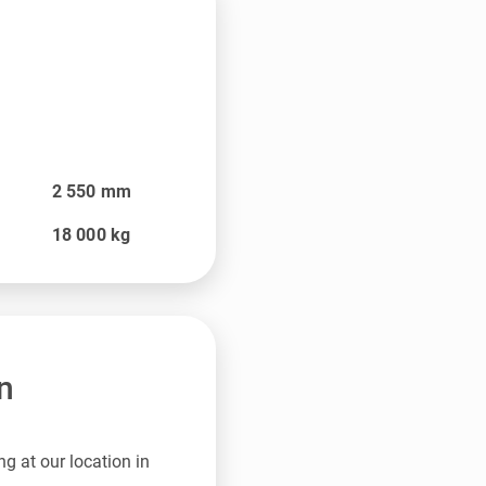
2 550
mm
18 000
kg
n
g at our location in