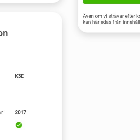
Även om vi strävar efter k
kan härledas från innehål
on
K3E
år
2017
check_circle