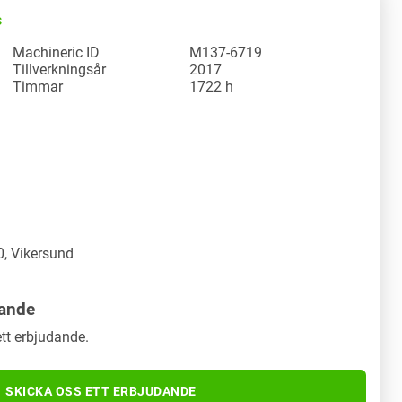
s
Machineric ID
M137-6719
Tillverkningsår
2017
Timmar
1722 h
, Vikersund
dande
tt erbjudande.
SKICKA OSS ETT ERBJUDANDE