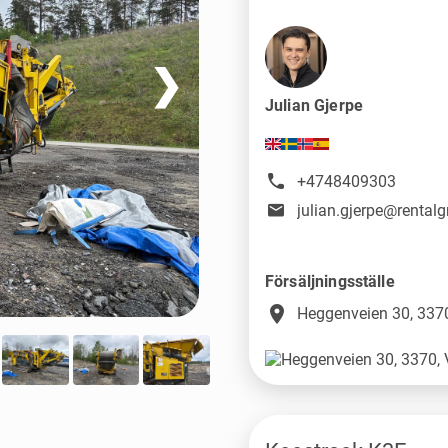
❯
Julian Gjerpe
+4748409303
julian.gjerpe@rental
Försäljningsställe
place
Heggenveien 30, 3370