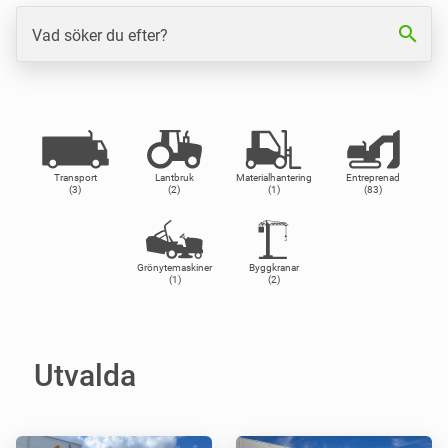
search
Vad söker du efter?
Transport
Lantbruk
Materialhantering
Entreprenad
(3)
(2)
(1)
(83)
Grönytemaskiner
Byggkranar
(1)
(2)
Utvalda