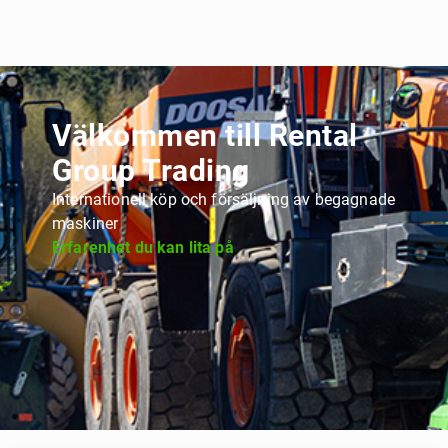
Välkommen till Rental
Group Trading
Internationell köp och försäljning av begagnade
maskiner
Erfarenhet du kan lita på