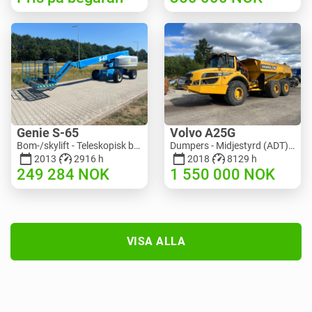
Genie S-65
Volvo A25G
Bom-/skylift - Teleskopisk bomlyft | M586-3845 | RGTRNL26491
Dumpers - Midjestyrd (ADT) | M151-9001 | 2729
2013
2916 h
2018
8129 h
249 284
NOK
1 550 000
NOK
VISA ALLA