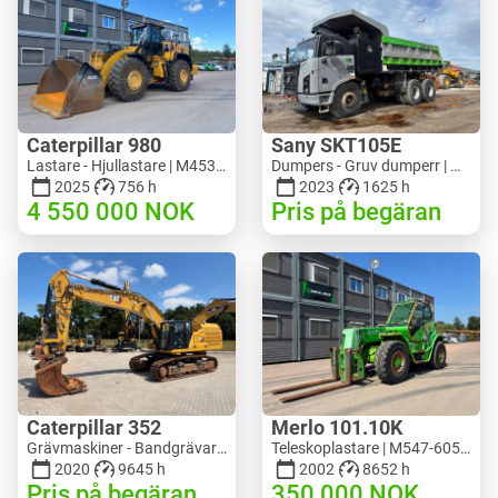
Caterpillar 980
Sany SKT105E
Lastare - Hjullastare | M453-5993 | RGTR26046
Dumpers - Gruv dumperr | M741-2838 | 25143
2025
756 h
2023
1625 h
4 550 000
NOK
Pris på begäran
Caterpillar 352
Merlo 101.10K
Grävmaskiner - Bandgrävare | M728-6217 | RGTRNL26-10341
Teleskoplastare | M547-6053 | RGTR26052
2020
9645 h
2002
8652 h
Pris på begäran
350 000
NOK