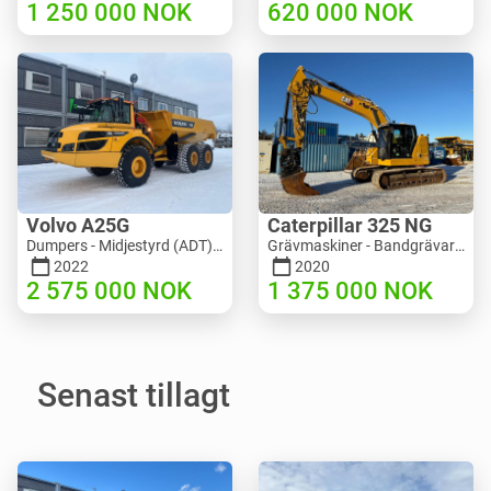
1 250 000
NOK
620 000
NOK
Volvo A25G
Caterpillar 325 NG
Dumpers - Midjestyrd (ADT) | M453-2338 | RGTR25122
Grävmaskiner - Bandgrävare | M811-5335 | RGTR25093
2022
2020
2 575 000
NOK
1 375 000
NOK
Senast tillagt