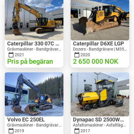
Caterpillar 330 07C Next Gen
Caterpillar D6XE LGP
Grävmaskiner - Bandgrävare | M816-4487 | 10356
Dozers - Bandgrävare | M354-6704 | 35056
2021
2020
Pris på begäran
2 650 000
NOK
Volvo EC 250EL
Dynapac SD 2500WS Asfaltutlegger
Grävmaskiner - Bandgrävare | M981-8871 | RGTR26024
Asfaltsmaskiner - Asfaltläggare | M094-8272 | RGTR26011
2019
2017