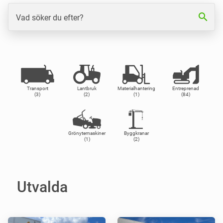
search
Vad söker du efter?
Transport
Lantbruk
Materialhantering
Entreprenad
(3)
(2)
(1)
(84)
Grönytemaskiner
Byggkranar
(1)
(2)
Utvalda