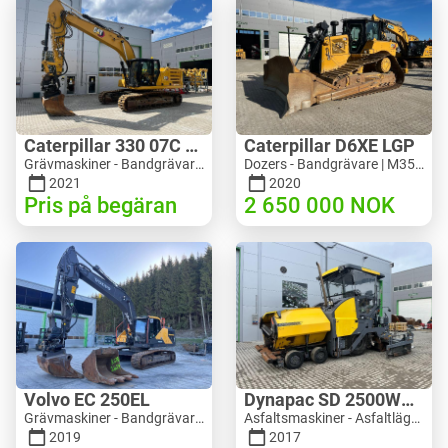
Caterpillar 330 07C Next Gen
Caterpillar D6XE LGP
Grävmaskiner - Bandgrävare | M816-4487 | 10356
Dozers - Bandgrävare | M354-6704 | 35056
2021
2020
Pris på begäran
2 650 000
NOK
Volvo EC 250EL
Dynapac SD 2500WS Asfaltutlegger
Grävmaskiner - Bandgrävare | M981-8871 | RGTR26024
Asfaltsmaskiner - Asfaltläggare | M094-8272 | RGTR26011
2019
2017