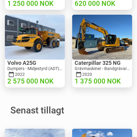
1 250 000
NOK
620 000
NOK
Volvo A25G
Caterpillar 325 NG
Dumpers - Midjestyrd (ADT) | M453-2338 | RGTR25122
Grävmaskiner - Bandgrävare | M811-5335 | RGTR25093
2022
2020
2 575 000
NOK
1 375 000
NOK
Senast tillagt