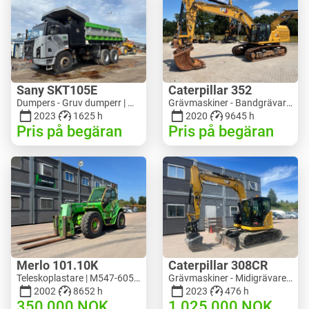
Sany SKT105E
Caterpillar 352
Dumpers - Gruv dumperr | M741-2838 | 25143
Grävmaskiner - Bandgrävare | M728-6217 | RGTRNL26-10341
2023
1625 h
2020
9645 h
Pris på begäran
Pris på begäran
Merlo 101.10K
Caterpillar 308CR
Teleskoplastare | M547-6053 | RGTR26052
Grävmaskiner - Midigrävare 3-10 t | M318-2895 | RGTR26048
2002
8652 h
2023
476 h
350 000
NOK
1 025 000
NOK