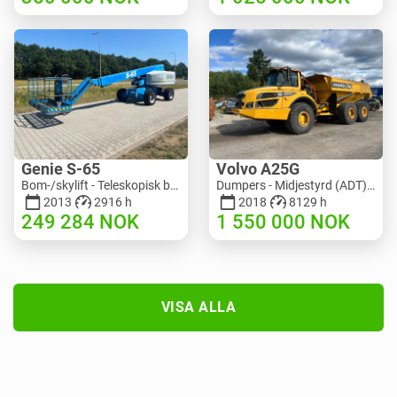
Genie S-65
Volvo A25G
Bom-/skylift - Teleskopisk bomlyft | M586-3845 | RGTRNL26491
Dumpers - Midjestyrd (ADT) | M151-9001 | 2729
2013
2916 h
2018
8129 h
249 284
NOK
1 550 000
NOK
VISA ALLA