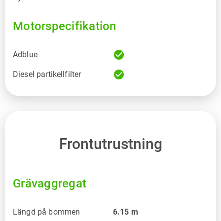
Motorspecifikation
check_circle
Adblue
check_circle
Diesel partikellfilter
Frontutrustning
Grävaggregat
Längd på bommen
6.15
m