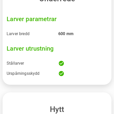
Larver parametrar
Larver bredd
600
mm
Larver utrustning
check_circle
Stållarver
check_circle
Urspårningsskydd
Hytt