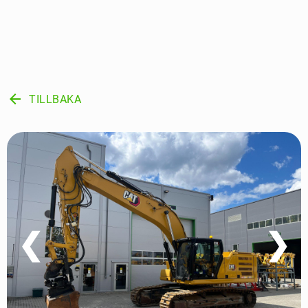
arrow_back
TILLBAKA
❮
❯