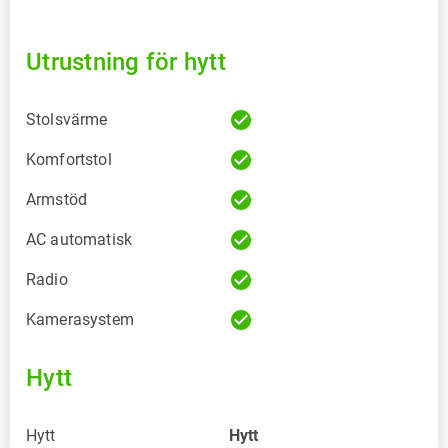
Utrustning för hytt
check_circle
Stolsvärme
check_circle
Komfortstol
check_circle
Armstöd
check_circle
AC automatisk
check_circle
Radio
check_circle
Kamerasystem
Hytt
Hytt
Hytt