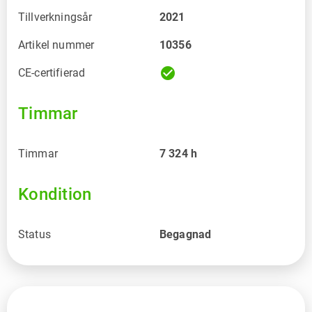
Tillverkningsår
2021
Artikel nummer
10356
check_circle
CE-certifierad
Timmar
Timmar
7 324
h
Kondition
Status
Begagnad