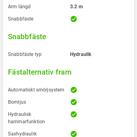
Arm längd
3.2
m
check_circle
Snabbfäste
Snabbfäste
Snabbfäste typ
Hydraulik
Fästalternativ fram
check_circle
Automatiskt smörjsystem
check_circle
Bomljus
check_circle
Hydraulisk
hammarfunktion
check_circle
Saxhydraulik