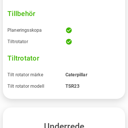
Tillbehör
check_circle
Planeringsskopa
check_circle
Tiltrotator
Tiltrotator
Tilt rotator märke
Caterpillar
Tilt rotator modell
TSR23
Underrede