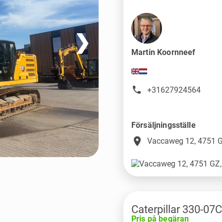
❯
Martin Koornneef
+31627924564
Försäljningsställe
place
Vaccaweg 12, 4751 G
Caterpillar 330-07C
Pris på begäran