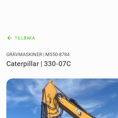
arrow_back
TILLBAKA
GRÄVMASKINER | M550-8784
Caterpillar | 330-07C