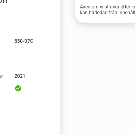
Även om vi strävar efter k
kan härledas från innehål
330-07C
år
2021
check_circle