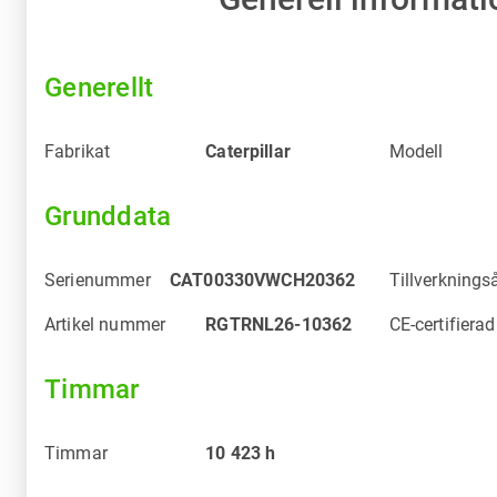
Generellt
Fabrikat
Caterpillar
Modell
Grunddata
Serienummer
CAT00330VWCH20362
Tillverknings
Artikel nummer
RGTRNL26-10362
CE-certifierad
Timmar
Timmar
10 423
h