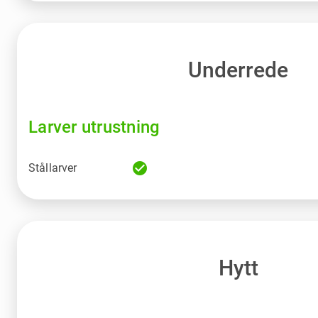
Underrede
Larver utrustning
check_circle
Stållarver
Hytt