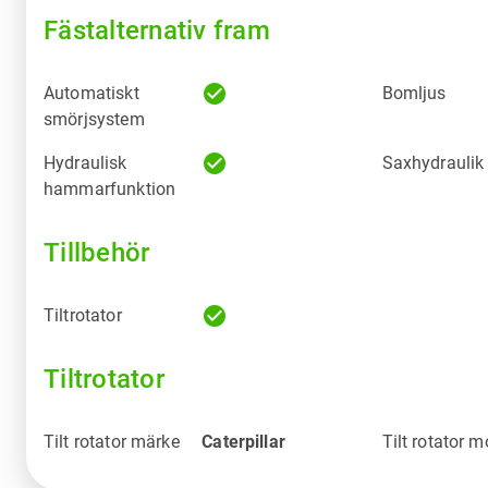
Fästalternativ fram
check_circle
Automatiskt
Bomljus
smörjsystem
check_circle
Hydraulisk
Saxhydraulik
hammarfunktion
Tillbehör
check_circle
Tiltrotator
Tiltrotator
Tilt rotator märke
Caterpillar
Tilt rotator m