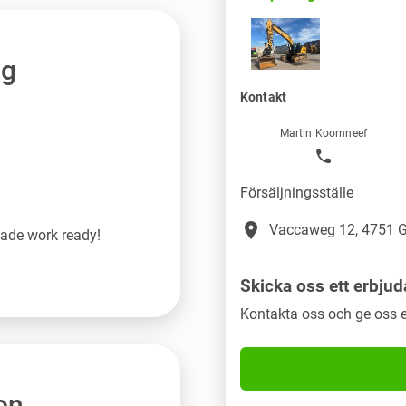
ng
Kontakt
Martin Koornneef
Försäljningsställe
place
Vaccaweg 12, 4751 G
made work ready!
Skicka oss ett erbju
Kontakta oss och ge oss e
on