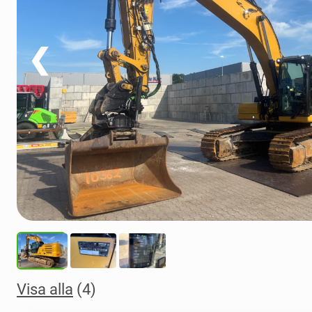
❮
Visa alla
(4)