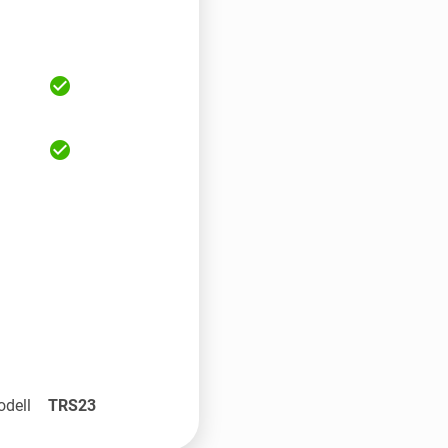
check_circle
check_circle
odell
TRS23