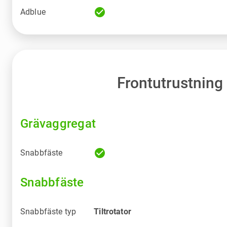
check_circle
Adblue
Frontutrustning
Grävaggregat
check_circle
Snabbfäste
Snabbfäste
Snabbfäste typ
Tiltrotator