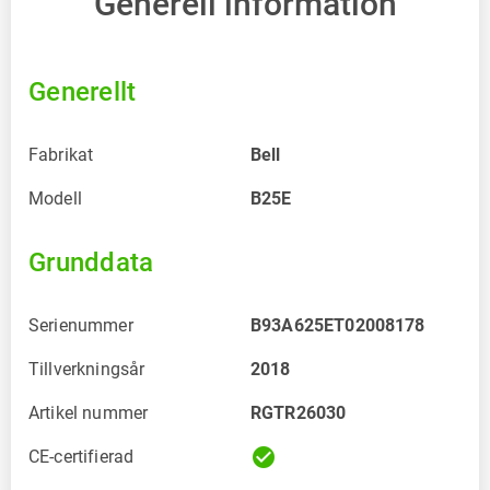
Generell information
Generellt
Fabrikat
Bell
Modell
B25E
Grunddata
Serienummer
B93A625ET02008178
Tillverkningsår
2018
Artikel nummer
RGTR26030
check_circle
CE-certifierad