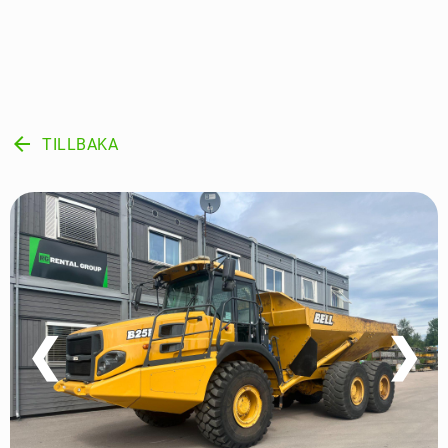
arrow_back
TILLBAKA
❮
❯