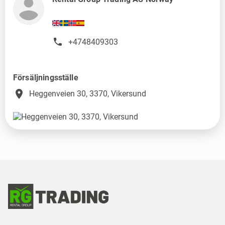
+4748409303
Försäljningsställe
place
Heggenveien 30, 3370, Vikersund