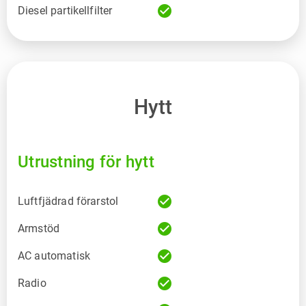
check_circle
Diesel partikellfilter
Hytt
Utrustning för hytt
check_circle
Luftfjädrad förarstol
check_circle
Armstöd
check_circle
AC automatisk
check_circle
Radio