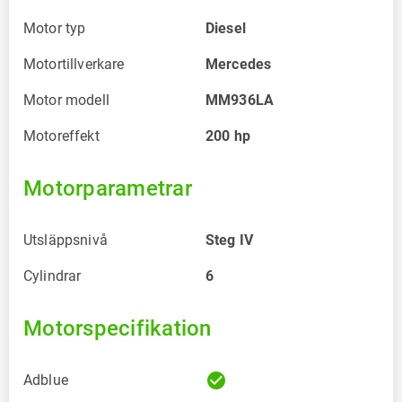
Motor typ
Diesel
Motortillverkare
Mercedes
Motor modell
MM936LA
Motoreffekt
200
hp
Motorparametrar
Utsläppsnivå
Steg IV
Cylindrar
6
Motorspecifikation
check_circle
Adblue