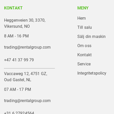
KONTAKT
MENY
Hem
Heggenveien 30, 3370,
Vikersund, NO
Till salu
8 AM - 16 PM
Sälj din maskin
Om oss
trading@rentalgroup.com
Kontakt
+47 41 37 99 79
Service
Integritetspolicy
Vaccaweg 12, 4751 GZ,
Oud Gastel, NL
07 AM - 17 PM
trading@rentalgroup.com
+31 6 27924564