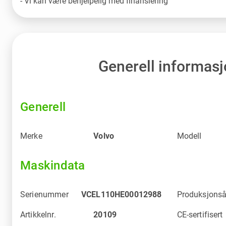
- Vi kan være behjelpelig med finansiering
Generell informas
Generell
Merke
Volvo
Modell
Maskindata
Serienummer
VCEL110HE00012988
Produksjonså
Artikkelnr.
20109
CE-sertifisert