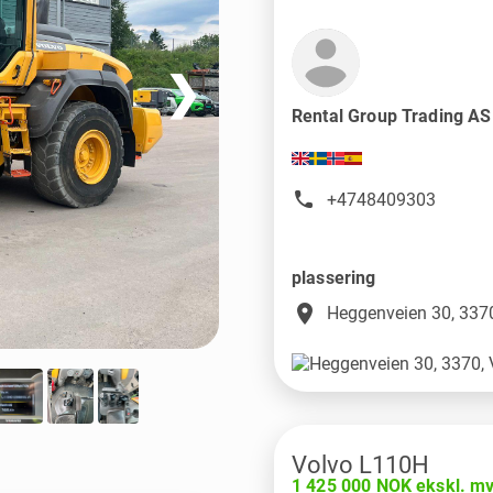
❯
Rental Group Trading A
+4748409303
plassering
place
Heggenveien 30, 3370
Volvo L110H
1 425 000 NOK ekskl. m