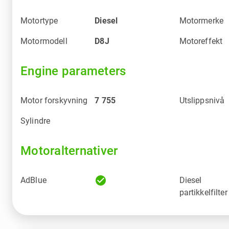
Motortype
Diesel
Motormerke
Motormodell
D8J
Motoreffekt
Engine parameters
Motor forskyvning
7 755
Utslippsnivå
Sylindre
Motoralternativer
check_circle
AdBlue
Diesel
partikkelfilter