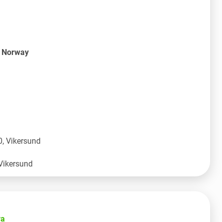
S Norway
, Vikersund
va