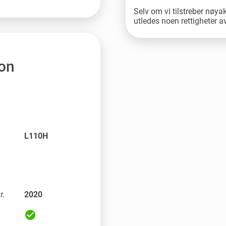
Selv om vi tilstreber nøya
utledes noen rettigheter 
jon
L110H
r.
2020
check_circle