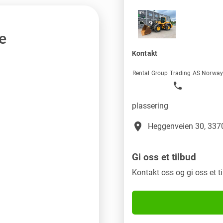
e
Kontakt
Rental Group Trading AS Norwa
plassering
place
Heggenveien 30, 3370
Gi oss et tilbud
Kontakt oss og gi oss et t