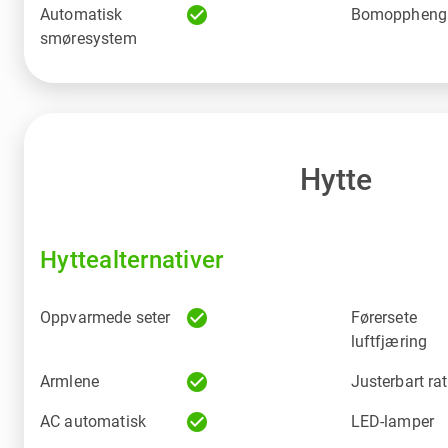
check_circle
Automatisk
Bomoppheng
smøresystem
Hytte
Hyttealternativer
check_circle
Oppvarmede seter
Førersete
luftfjæring
check_circle
Armlene
Justerbart rat
check_circle
AC automatisk
LED-lamper