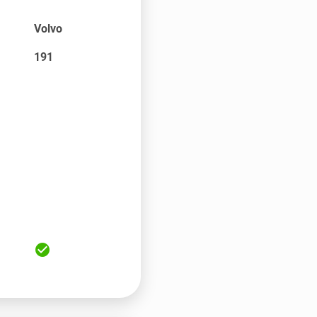
Volvo
191
check_circle