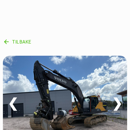
arrow_back
TILBAKE
❮
❯