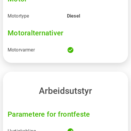
Motortype
Diesel
Motoralternativer
check_circle
Motorvarmer
Arbeidsutstyr
Parametere for frontfeste