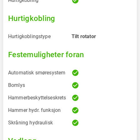
check_circle
Hurtigkobling
Hurtigkobling
Hurtigkoblingstype
Tilt rotator
Festemuligheter foran
check_circle
Automatisk smøresystem
check_circle
Bomlys
check_circle
Hammerbeskyttelseskrets
check_circle
Hammer hydr. funksjon
check_circle
Skråning hydraulisk