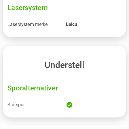
Lasersystem
Lasersystem merke
Leica
Understell
Sporalternativer
check_circle
Stålspor