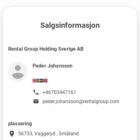
Salgsinformasjon
Rental Group Holding Sverige AB
Peder Johansson
+46703447161
peder.johansson@rentalgroup.com
plassering
place
56733, Vaggeryd , Småland