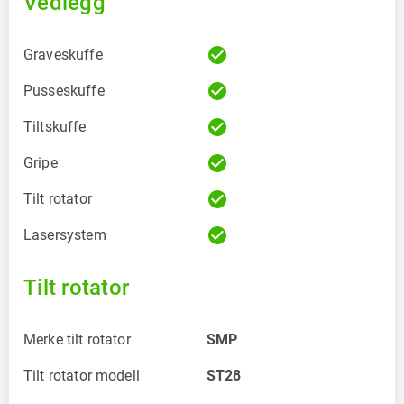
Vedlegg
check_circle
Graveskuffe
check_circle
Pusseskuffe
check_circle
Tiltskuffe
check_circle
Gripe
check_circle
Tilt rotator
check_circle
Lasersystem
Tilt rotator
Merke tilt rotator
SMP
Tilt rotator modell
ST28