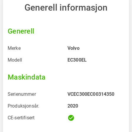
Generell informasjon
Generell
Merke
Volvo
Modell
EC300EL
Maskindata
Serienummer
VCEC300EC00314350
Produksjonsår.
2020
check_circle
CE-sertifisert