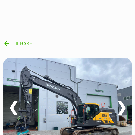
arrow_back
TILBAKE
❮
❯