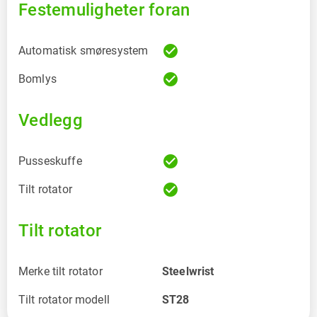
Festemuligheter foran
check_circle
Automatisk smøresystem
check_circle
Bomlys
Vedlegg
check_circle
Pusseskuffe
check_circle
Tilt rotator
Tilt rotator
Merke tilt rotator
Steelwrist
Tilt rotator modell
ST28