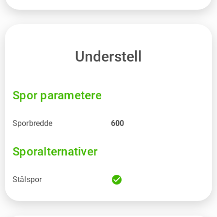
Understell
Spor parametere
Sporbredde
600
Sporalternativer
check_circle
Stålspor