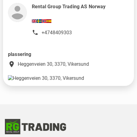
Rental Group Trading AS Norway
+4748409303
plassering
place
Heggenveien 30, 3370, Vikersund