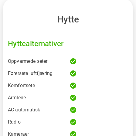
Hytte
Hyttealternativer
check_circle
Oppvarmede seter
check_circle
Førersete luftfjæring
check_circle
Komfortsete
check_circle
Armlene
check_circle
AC automatisk
check_circle
Radio
check_circle
Kameraer