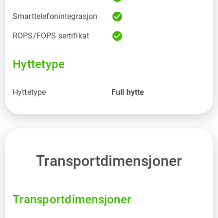
check_circle
Smarttelefonintegrasjon
check_circle
ROPS/FOPS sertifikat
Hyttetype
Hyttetype
Full hytte
Transportdimensjoner
Transportdimensjoner