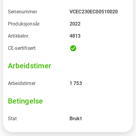
Serienummer
VCEC230EC00510020
Produksjonsår.
2022
Artikkelnr.
4813
check_circle
CE-sertifisert
Arbeidstimer
Arbeidstimer
1 753
Betingelse
Stat
Brukt