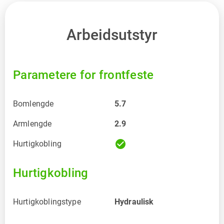
Arbeidsutstyr
Parametere for frontfeste
Bomlengde
5.7
Armlengde
2.9
check_circle
Hurtigkobling
Hurtigkobling
Hurtigkoblingstype
Hydraulisk