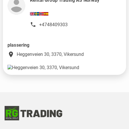
Rental Group Trading AS Norway
+4748409303
plassering
place
Heggenveien 30, 3370, Vikersund