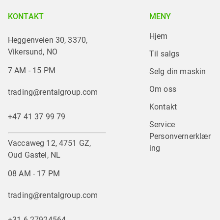
KONTAKT
MENY
Hjem
Heggenveien 30, 3370,
Vikersund, NO
Til salgs
7 AM - 15 PM
Selg din maskin
Om oss
trading@rentalgroup.com
Kontakt
+47 41 37 99 79
Service
Personvernerklær
Vaccaweg 12, 4751 GZ,
ing
Oud Gastel, NL
08 AM - 17 PM
trading@rentalgroup.com
+31 6 27924564