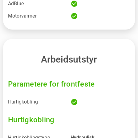
check_circle
AdBlue
check_circle
Motorvarmer
Arbeidsutstyr
Parametere for frontfeste
check_circle
Hurtigkobling
Hurtigkobling
Hurtigkoblingstype
Hydraulisk