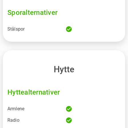
Sporalternativer
check_circle
Stålspor
Hytte
Hyttealternativer
check_circle
Armlene
check_circle
Radio