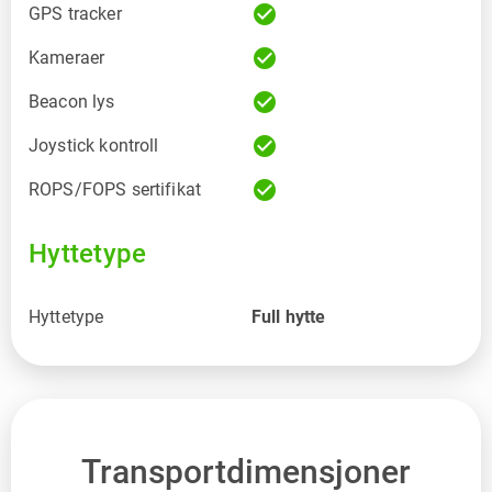
check_circle
GPS tracker
check_circle
Kameraer
check_circle
Beacon lys
check_circle
Joystick kontroll
check_circle
ROPS/FOPS sertifikat
Hyttetype
Hyttetype
Full hytte
Transportdimensjoner