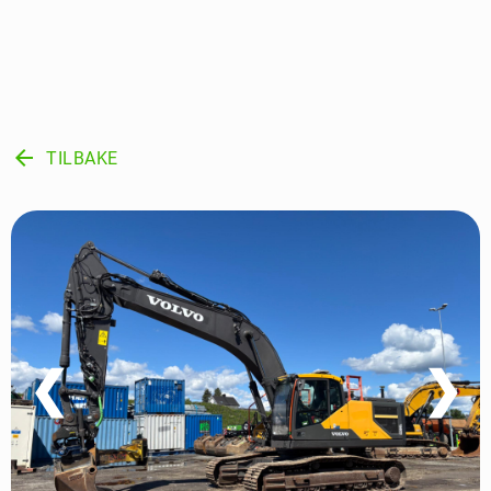
arrow_back
TILBAKE
❮
❯