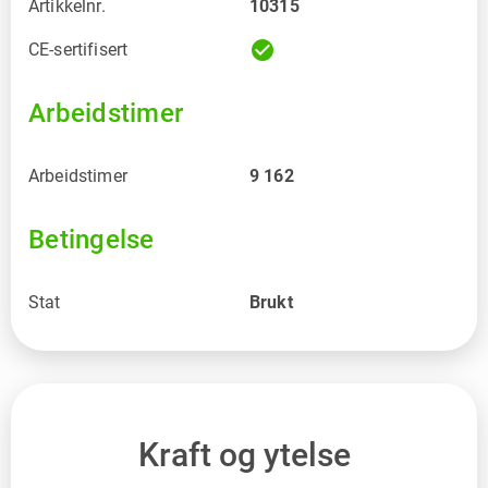
Artikkelnr.
10315
check_circle
CE-sertifisert
Arbeidstimer
Arbeidstimer
9 162
Betingelse
Stat
Brukt
Kraft og ytelse