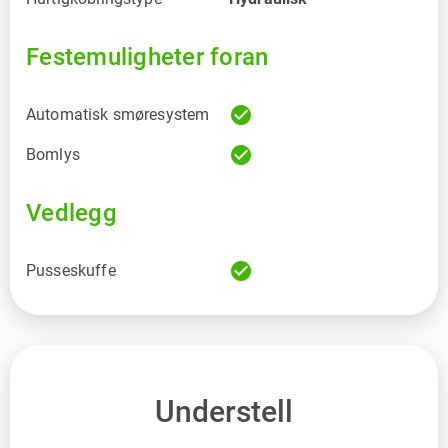
Festemuligheter foran
check_circle
Automatisk smøresystem
check_circle
Bomlys
Vedlegg
check_circle
Pusseskuffe
Understell