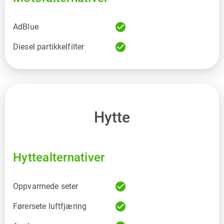
check_circle
AdBlue
check_circle
Diesel partikkelfilter
Hytte
Hyttealternativer
check_circle
Oppvarmede seter
check_circle
Førersete luftfjæring