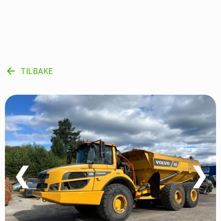
arrow_back
TILBAKE
❮
❯