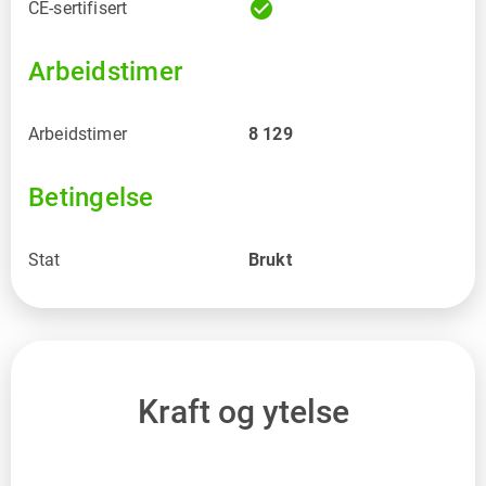
check_circle
CE-sertifisert
Arbeidstimer
Arbeidstimer
8 129
Betingelse
Stat
Brukt
Kraft og ytelse