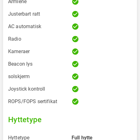
check_circle
Armlene
check_circle
Justerbart ratt
check_circle
AC automatisk
check_circle
Radio
check_circle
Kameraer
check_circle
Beacon lys
check_circle
solskjerm
check_circle
Joystick kontroll
check_circle
ROPS/FOPS sertifikat
Hyttetype
Hyttetype
Full hytte