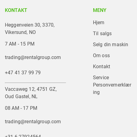
KONTAKT
MENY
Hjem
Heggenveien 30, 3370,
Vikersund, NO
Til salgs
7 AM - 15 PM
Selg din maskin
Om oss
trading@rentalgroup.com
Kontakt
+47 41 37 99 79
Service
Personvernerklær
Vaccaweg 12, 4751 GZ,
ing
Oud Gastel, NL
08 AM - 17 PM
trading@rentalgroup.com
+31 6 27924564