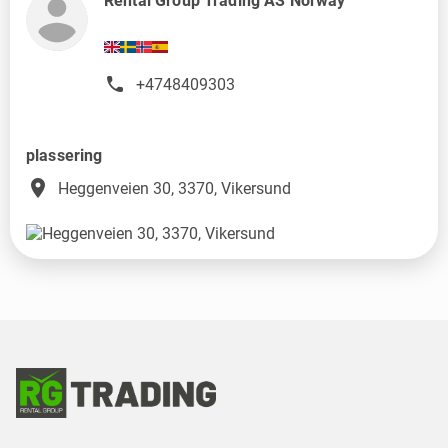
Rental Group Trading AS Norway
+4748409303
plassering
place
Heggenveien 30, 3370, Vikersund