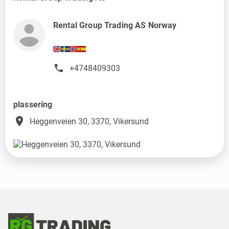
Rental Group Trading AS Norway
+4748409303
plassering
place
Heggenveien 30, 3370, Vikersund