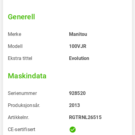
Generell
Merke
Manitou
Modell
100VJR
Ekstra tittel
Evolution
Maskindata
Serienummer
928520
Produksjonsår.
2013
Artikkelnr.
RGTRNL26515
check_circle
CE-sertifisert