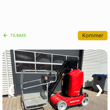
arrow_back
Kommer
TILBAKE
❮
❯