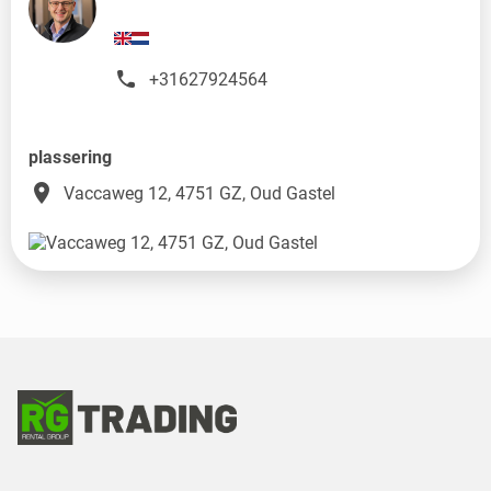
+31627924564
plassering
place
Vaccaweg 12, 4751 GZ, Oud Gastel