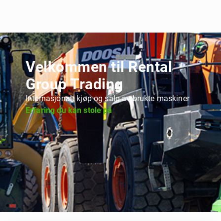
Velkommen til Rental
Group Trading
Internasjonalt kjøp og salg av brukte maskiner
Erfaring du kan stole på