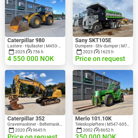
Caterpillar 980
Sany SKT105E
Lastere - Hjullaster | M453-5993 | RGTR26046
Dumpere - Stiv dumper | M741-2838 | 25143
2025
756 h
2023
1625 h
4 550 000
NOK
Price on request
Caterpillar 352
Merlo 101.10K
Gravemaskiner - Beltemaskin | M728-6217 | RGTRNL26-10341
Teleskopløftere | M547-6053 | RGTR26052
2020
9645 h
2002
8652 h
Price on request
350 000
NOK