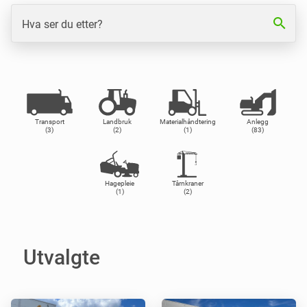
search
Hva ser du etter?
Transport
Landbruk
Materialhåndtering
Anlegg
(3)
(2)
(1)
(83)
Hagepleie
Tårnkraner
(1)
(2)
Utvalgte