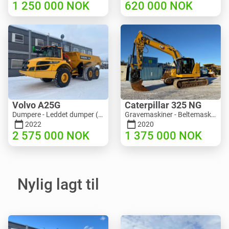
1 250 000
NOK
620 000
NOK
Volvo A25G
Caterpillar 325 NG
Dumpere - Leddet dumper (ADT) | M453-2338 | RGTR25122
Gravemaskiner - Beltemaskin | M811-5335 | RGTR25093
2022
2020
2 575 000
NOK
1 375 000
NOK
Nylig lagt til