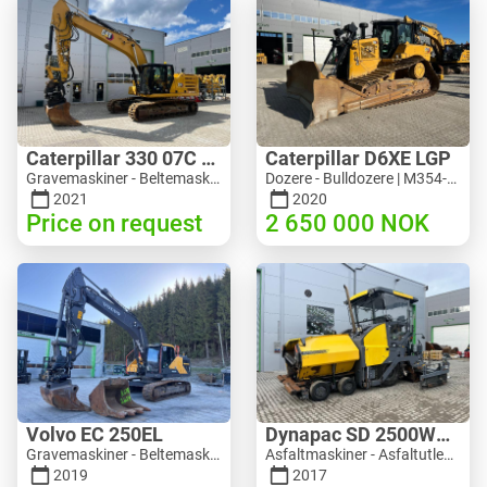
Caterpillar 330 07C Next Gen
Caterpillar D6XE LGP
Gravemaskiner - Beltemaskin | M816-4487 | 10356
Dozere - Bulldozere | M354-6704 | 35056
2021
2020
Price on request
2 650 000
NOK
Volvo EC 250EL
Dynapac SD 2500WS Asfaltutlegger
Gravemaskiner - Beltemaskin | M981-8871 | RGTR26024
Asfaltmaskiner - Asfaltutleggere | M094-8272 | RGTR26011
2019
2017