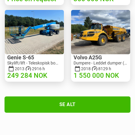
Genie S-65
Volvo A25G
Skylift/lift - Teleskopisk bomlift | M586-3845 | RGTRNL26491
Dumpere - Leddet dumper (ADT) | M151-9001 | 2729
2013
2916 h
2018
8129 h
249 284
NOK
1 550 000
NOK
SE ALT