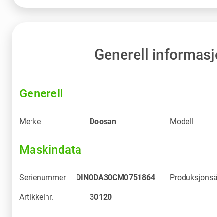
Generell informas
Generell
Merke
Doosan
Modell
Maskindata
Serienummer
DIN0DA30CM0751864
Produksjonså
Artikkelnr.
30120