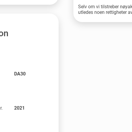
Selv om vi tilstreber nøya
utledes noen rettigheter 
jon
DA30
r.
2021