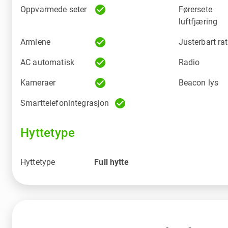
check_circle
Oppvarmede seter
Førersete
luftfjæring
check_circle
Armlene
Justerbart rat
check_circle
AC automatisk
Radio
check_circle
Kameraer
Beacon lys
check_circle
Smarttelefonintegrasjon
Hyttetype
Hyttetype
Full hytte