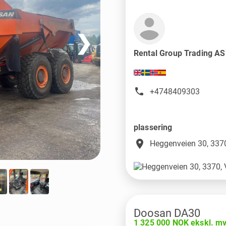
❯
Rental Group Trading A
+4748409303
plassering
place
Heggenveien 30, 3370
Doosan DA30
1 325 000 NOK ekskl. m