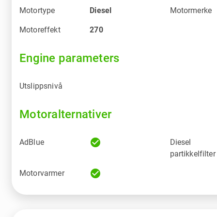
Motortype
Diesel
Motormerke
Motoreffekt
270
Engine parameters
Utslippsnivå
Motoralternativer
check_circle
AdBlue
Diesel
partikkelfilter
check_circle
Motorvarmer