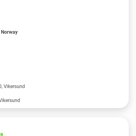
S Norway
, Vikersund
va