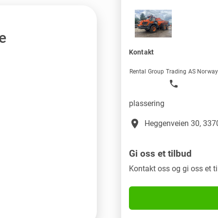
e
Kontakt
Rental Group Trading AS Norwa
plassering
place
Heggenveien 30, 3370
Gi oss et tilbud
Kontakt oss og gi oss et t