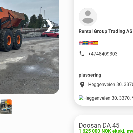
❯
Rental Group Trading A
+4748409303
plassering
place
Heggenveien 30, 3370
Doosan DA 45
1 625 000 NOK ekskl. m