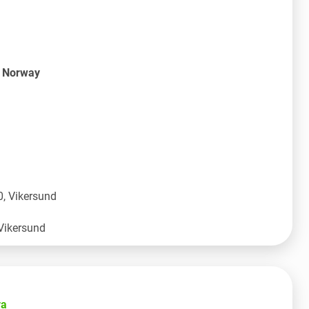
S Norway
, Vikersund
va