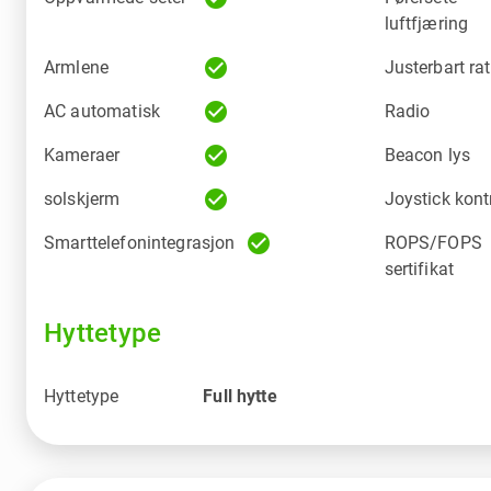
luftfjæring
check_circle
Armlene
Justerbart rat
check_circle
AC automatisk
Radio
check_circle
Kameraer
Beacon lys
check_circle
solskjerm
Joystick kont
check_circle
Smarttelefonintegrasjon
ROPS/FOPS
sertifikat
Hyttetype
Hyttetype
Full hytte