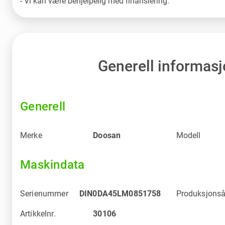
Generell informas
Generell
Merke
Doosan
Modell
Maskindata
Serienummer
DIN0DA45LM0851758
Produksjonså
Artikkelnr.
30106