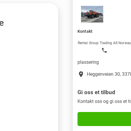
e
Kontakt
Rental Group Trading AS Norwa
plassering
place
Heggenveien 30, 3370
Gi oss et tilbud
Kontakt oss og gi oss et t