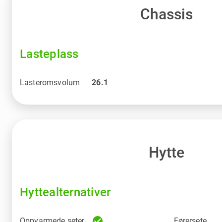
Chassis
Lasteplass
Lasteromsvolum
26.1
Hytte
Hyttealternativer
check_circle
Oppvarmede seter
Førersete