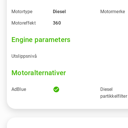
Motortype
Diesel
Motormerke
Motoreffekt
360
Engine parameters
Utslippsnivå
Motoralternativer
check_circle
AdBlue
Diesel
partikkelfilter