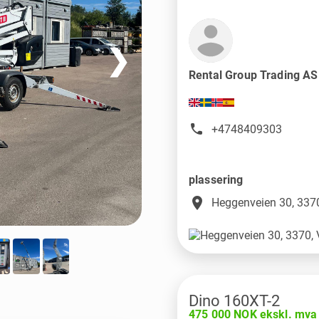
❯
Rental Group Trading A
+4748409303
plassering
place
Heggenveien 30, 3370
Dino 160XT-2
475 000 NOK ekskl. mva