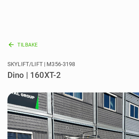
arrow_back
TILBAKE
SKYLIFT/LIFT | M356-3198
Dino | 160XT-2