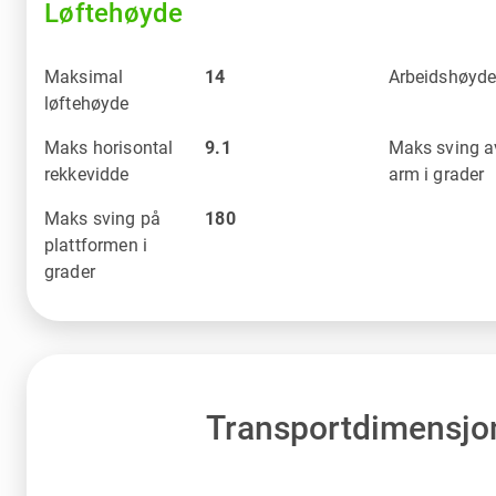
Løftehøyde
Maksimal
14
Arbeidshøyd
løftehøyde
Maks horisontal
9.1
Maks sving a
rekkevidde
arm i grader
Maks sving på
180
plattformen i
grader
Transportdimensjo