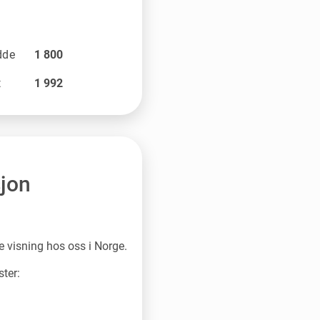
dde
1 800
t
1 992
sjon
le visning hos oss i Norge.
ster: