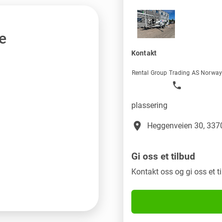
e
Kontakt
Rental Group Trading AS Norwa
plassering
place
Heggenveien 30, 3370
Gi oss et tilbud
Kontakt oss og gi oss et t