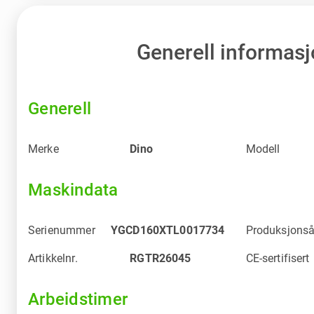
Generell informas
Generell
Merke
Dino
Modell
Maskindata
Serienummer
YGCD160XTL0017734
Produksjonså
Artikkelnr.
RGTR26045
CE-sertifisert
Arbeidstimer