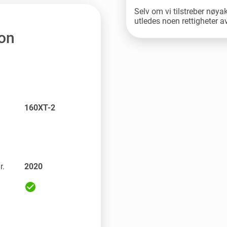
Selv om vi tilstreber nøya
utledes noen rettigheter 
jon
160XT-2
r.
2020
check_circle