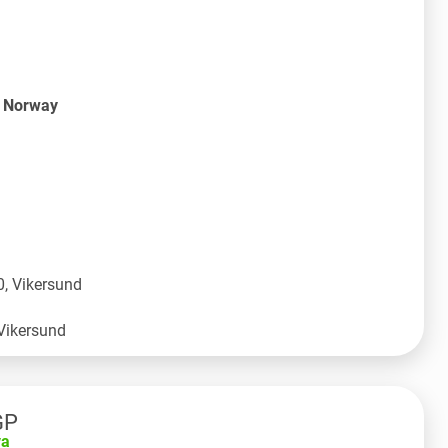
S Norway
, Vikersund
GP
va