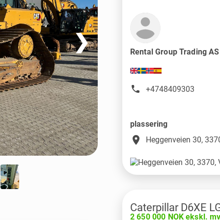
❯
Rental Group Trading A
+4748409303
plassering
place
Heggenveien 30, 3370
Caterpillar D6XE L
2 650 000 NOK ekskl. m