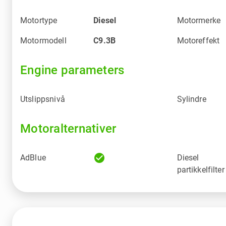
Motortype
Diesel
Motormerke
Motormodell
C9.3B
Motoreffekt
Engine parameters
Utslippsnivå
Sylindre
Motoralternativer
check_circle
AdBlue
Diesel
partikkelfilter