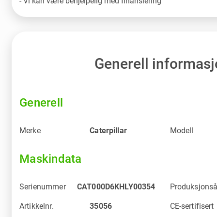
- Vi kan være behjelpelig med finansiering
Generell informas
Generell
Merke
Caterpillar
Modell
Maskindata
Serienummer
CAT000D6KHLY00354
Produksjonså
Artikkelnr.
35056
CE-sertifisert