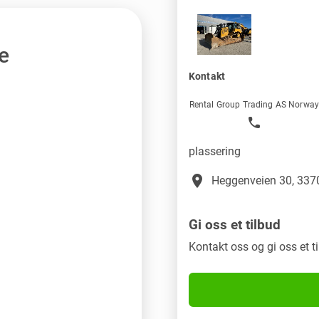
e
Kontakt
Rental Group Trading AS Norwa
plassering
place
Heggenveien 30, 3370
Gi oss et tilbud
Kontakt oss og gi oss et t