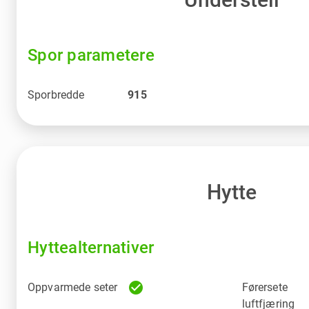
Spor parametere
Sporbredde
915
Hytte
Hyttealternativer
check_circle
Oppvarmede seter
Førersete
luftfjæring