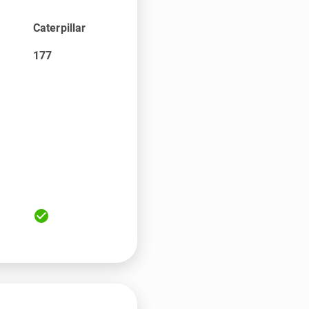
Caterpillar
177
check_circle