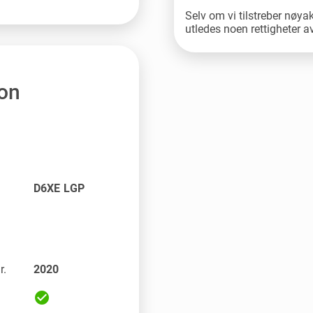
Selv om vi tilstreber nøya
utledes noen rettigheter 
jon
D6XE LGP
r.
2020
check_circle