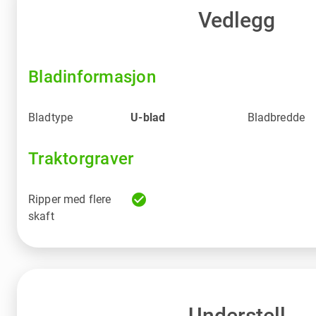
Vedlegg
Bladinformasjon
Bladtype
U-blad
Bladbredde
Traktorgraver
check_circle
Ripper med flere
skaft
Understell