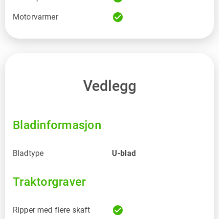
check_circle
Motorvarmer
Vedlegg
Bladinformasjon
Bladtype
U-blad
Traktorgraver
check_circle
Ripper med flere skaft