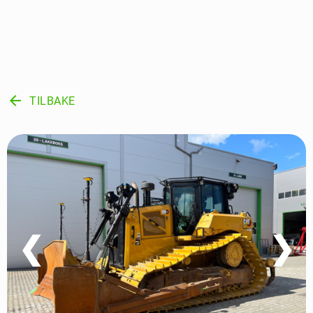
arrow_back
TILBAKE
❮
❯