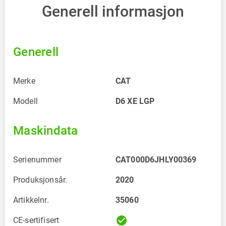
Generell informasjon
Generell
Merke
CAT
Modell
D6 XE LGP
Maskindata
Serienummer
CAT000D6JHLY00369
Produksjonsår.
2020
Artikkelnr.
35060
check_circle
CE-sertifisert