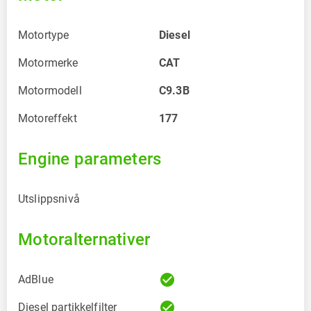
Motortype
Diesel
Motormerke
CAT
Motormodell
C9.3B
Motoreffekt
177
Engine parameters
Utslippsnivå
Motoralternativer
check_circle
AdBlue
check_circle
Diesel partikkelfilter