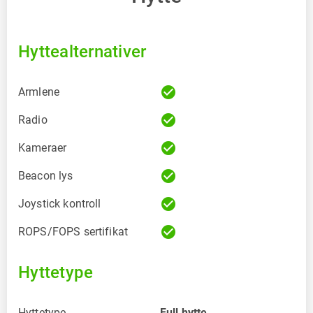
Hyttealternativer
check_circle
Armlene
check_circle
Radio
check_circle
Kameraer
check_circle
Beacon lys
check_circle
Joystick kontroll
check_circle
ROPS/FOPS sertifikat
Hyttetype
Hyttetype
Full hytte