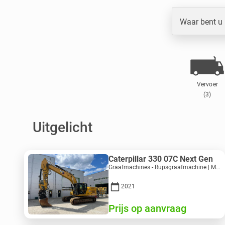
Waar bent u
Vervoer
(3)
Uitgelicht
Caterpillar 330 07C Next Gen
Graafmachines - Rupsgraafmachine | M816-4487 | 10356
2021
Prijs op aanvraag