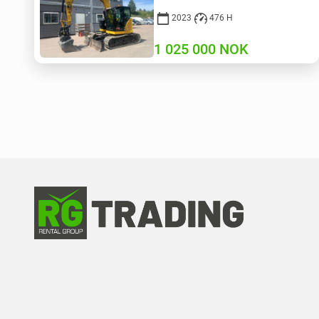
2023
476 H
1 025 000
NOK