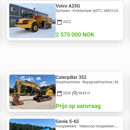
Volvo A25G
Dumpers - Knikdumper (ADT) | M453-2338 | RGTR25122
2022
2 575 000
NOK
Caterpillar 352
Graafmachines - Rupsgraafmachine | M728-6217 | RGTRNL26-10341
2020
9645 H
Prijs op aanvraag
Genie S-65
Hoogwerkers - Telescoop hoogwerker | M586-3845 | RGTRNL26491