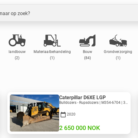
 naar op zoek?
landbouw
Materiaalbehandeling
Bouw
Grondverzorging
(2)
(1)
(84)
(1)
Caterpillar D6XE LGP
Bulldozers - Rupsdozers | M354-6704 | 35056
2020
2 650 000
NOK