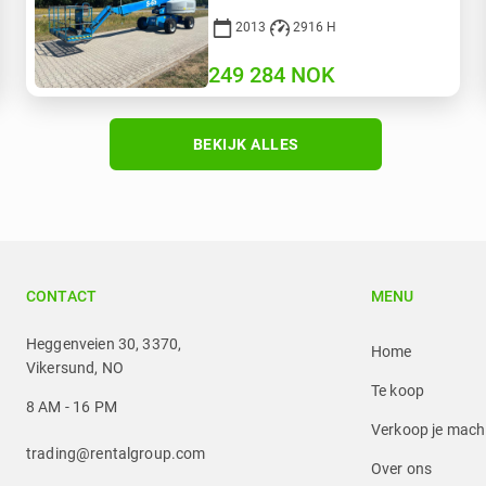
2013
2916 H
249 284
NOK
BEKIJK ALLES
CONTACT
MENU
Heggenveien 30, 3370,
Home
Vikersund, NO
Te koop
8 AM - 16 PM
Verkoop je mach
trading@rentalgroup.com
Over ons