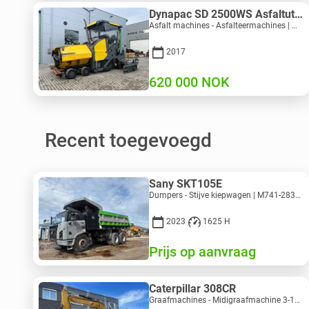
Dynapac SD 2500WS Asfaltutlegger
Asfalt machines - Asfalteermachines | M094-8272 | RGTR26011
2017
620 000
NOK
Recent toegevoegd
Sany SKT105E
Dumpers - Stijve kiepwagen | M741-2838 | 25143
2023
1625 H
Prijs op aanvraag
Caterpillar 308CR
Graafmachines - Midigraafmachine 3-10 t | M318-2895 | RGTR26048