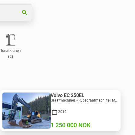
search
Torenkranen
(2)
Volvo EC 250EL
Graafmachines - Rupsgraafmachine | M981-8871 | RGTR26024
2019
1 250 000
NOK