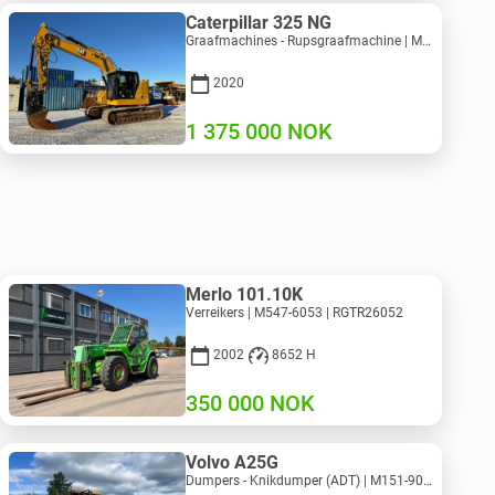
Caterpillar 325 NG
Graafmachines - Rupsgraafmachine | M811-5335 | RGTR25093
2020
1 375 000
NOK
Merlo 101.10K
Verreikers | M547-6053 | RGTR26052
2002
8652 H
350 000
NOK
Volvo A25G
Dumpers - Knikdumper (ADT) | M151-9001 | 2729