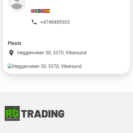
+4748409303
Plaats
place
Heggenveien 30, 3370, Vikersund