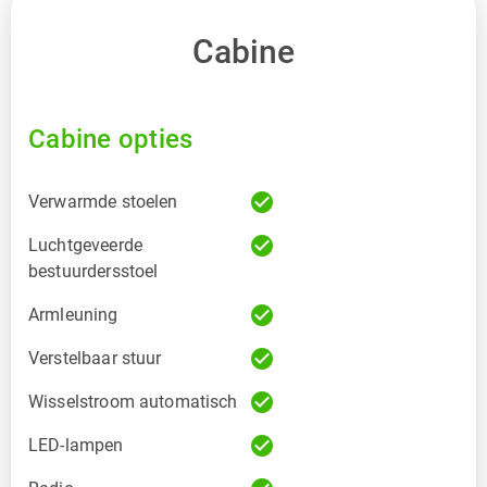
Cabine
Cabine opties
check_circle
Verwarmde stoelen
check_circle
Luchtgeveerde
bestuurdersstoel
check_circle
Armleuning
check_circle
Verstelbaar stuur
check_circle
Wisselstroom automatisch
check_circle
LED-lampen