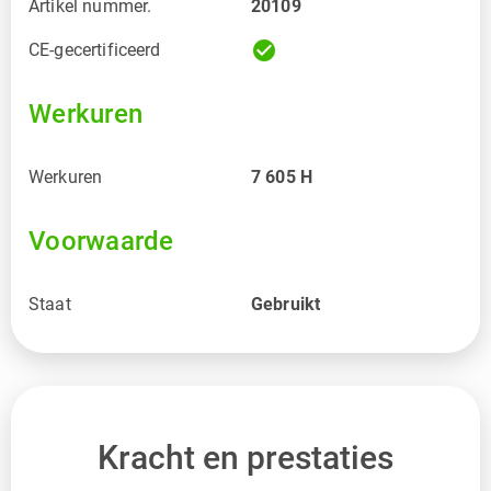
Artikel nummer.
20109
check_circle
CE-gecertificeerd
Werkuren
Werkuren
7 605
H
Voorwaarde
Staat
Gebruikt
Kracht en prestaties