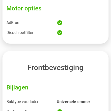
Motor opties
check_circle
AdBlue
check_circle
Diesel roetfilter
Frontbevestiging
Bijlagen
Baktype voorlader
Universele emmer