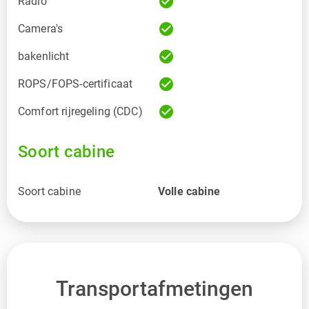
check_circle
Radio
check_circle
Camera's
check_circle
bakenlicht
check_circle
ROPS/FOPS-certificaat
check_circle
Comfort rijregeling (CDC)
Soort cabine
Soort cabine
Volle cabine
Transportafmetingen