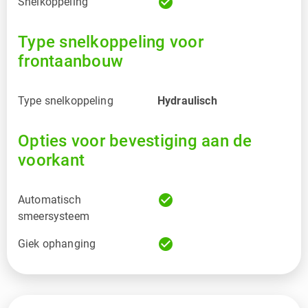
check_circle
Snelkoppeling
Type snelkoppeling voor
frontaanbouw
Type snelkoppeling
Hydraulisch
Opties voor bevestiging aan de
voorkant
check_circle
Automatisch
smeersysteem
check_circle
Giek ophanging