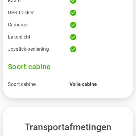
check_circle
Radio
check_circle
GPS tracker
check_circle
Camera's
check_circle
bakenlicht
check_circle
Joystick-bediening
Soort cabine
Soort cabine
Volle cabine
Transportafmetingen