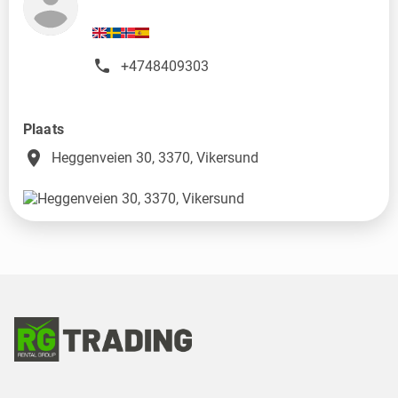
+4748409303
Plaats
place
Heggenveien 30, 3370, Vikersund