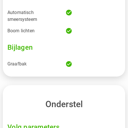
check_circle
Automatisch
smeersysteem
check_circle
Boom lichten
Bijlagen
check_circle
Graafbak
Onderstel
Volg parameters