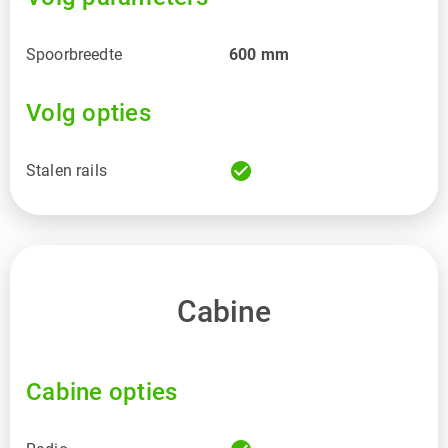
Spoorbreedte
600
mm
Volg opties
check_circle
Stalen rails
Cabine
Cabine opties