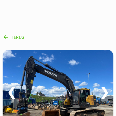
arrow_back
TERUG
❮
❯