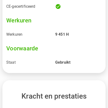
check_circle
CE-gecertificeerd
Werkuren
Werkuren
9 451
H
Voorwaarde
Staat
Gebruikt
Kracht en prestaties