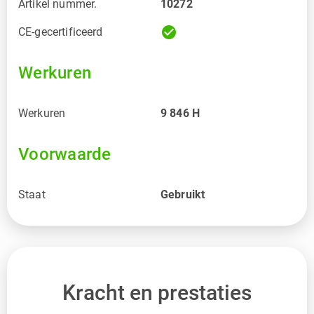
Artikel nummer.
10272
check_circle
CE-gecertificeerd
Werkuren
Werkuren
9 846
H
Voorwaarde
Staat
Gebruikt
Kracht en prestaties