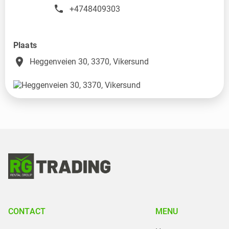
+4748409303
Plaats
place
Heggenveien 30, 3370, Vikersund
CONTACT
MENU