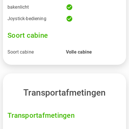
check_circle
bakenlicht
check_circle
Joystick-bediening
Soort cabine
Soort cabine
Volle cabine
Transportafmetingen
Transportafmetingen