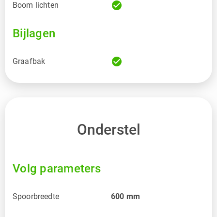
check_circle
Boom lichten
Bijlagen
check_circle
Graafbak
Onderstel
Volg parameters
Spoorbreedte
600
mm