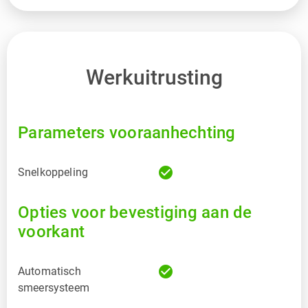
Werkuitrusting
Parameters vooraanhechting
check_circle
Snelkoppeling
Opties voor bevestiging aan de
voorkant
check_circle
Automatisch
smeersysteem