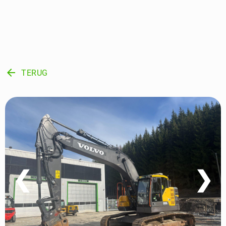
arrow_back
TERUG
❮
❯