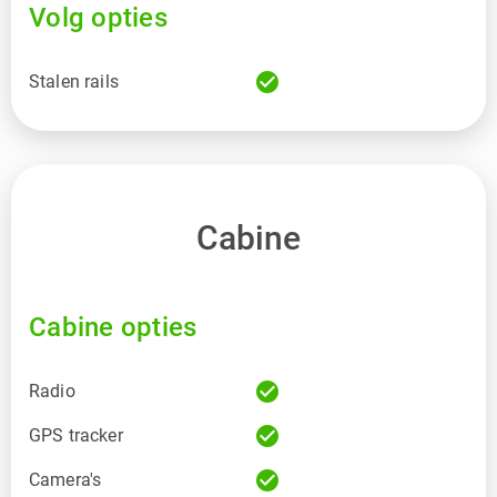
Volg opties
check_circle
Stalen rails
Cabine
Cabine opties
check_circle
Radio
check_circle
GPS tracker
check_circle
Camera's