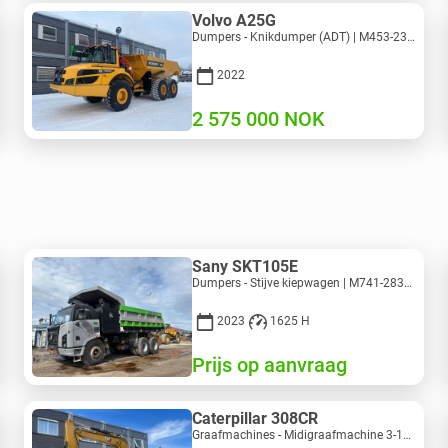
Volvo A25G
Dumpers - Knikdumper (ADT) | M453-2338 | RGTR25122
2022
2 575 000
NOK
Sany SKT105E
Dumpers - Stijve kiepwagen | M741-2838 | 25143
2023
1625 H
Prijs op aanvraag
Caterpillar 308CR
Graafmachines - Midigraafmachine 3-10 t | M318-2895 | RGTR26048