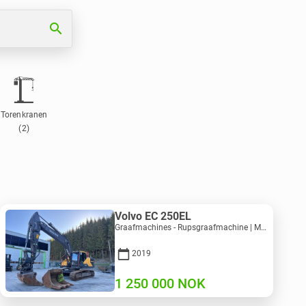
search
Torenkranen
(2)
Volvo EC 250EL
Graafmachines - Rupsgraafmachine | M981-8871 | RGTR26024
2019
1 250 000
NOK