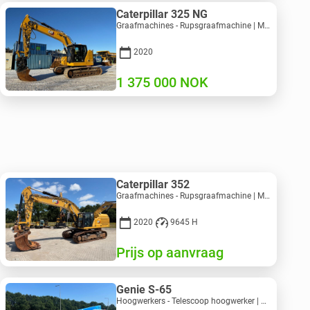
Caterpillar 325 NG
Graafmachines - Rupsgraafmachine | M811-5335 | RGTR25093
2020
1 375 000
NOK
Caterpillar 352
Graafmachines - Rupsgraafmachine | M728-6217 | RGTRNL26-10341
2020
9645 H
Prijs op aanvraag
Genie S-65
Hoogwerkers - Telescoop hoogwerker | M586-3845 | RGTRNL26491