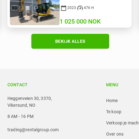
2023
476 H
1 025 000
NOK
BEKIJK ALLES
CONTACT
MENU
Heggenveien 30, 3370,
Home
Vikersund, NO
Te koop
8 AM - 16 PM
Verkoop je mach
trading@rentalgroup.com
Over ons