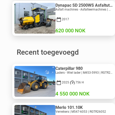
Dynapac SD 2500WS Asfaltutlegger
Asfalt machines - Asfalteermachines | M094-8272 | RGTR26011
2017
620 000
NOK
Recent toegevoegd
Caterpillar 980
Laders - Wiel lader | M453-5993 | RGTR26046
2025
756 H
4 550 000
NOK
Merlo 101.10K
Verreikers | M547-6053 | RGTR26052