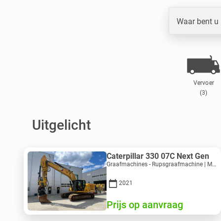
Waar bent u
Vervoer
(3)
Uitgelicht
Caterpillar 330 07C Next Gen
Graafmachines - Rupsgraafmachine | M816-4487 | 10356
2021
Prijs op aanvraag