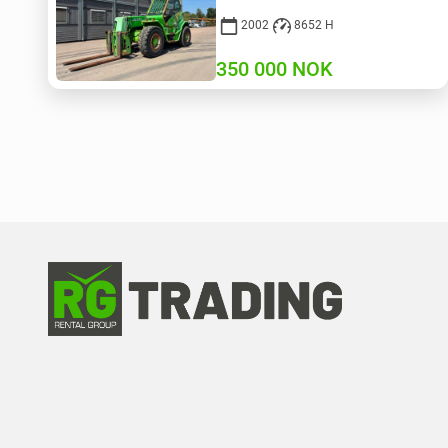
2002
8652 H
350 000
NOK