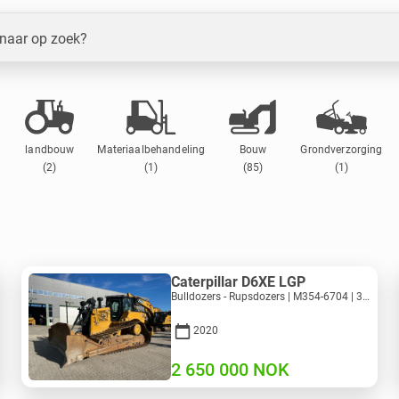
 naar op zoek?
landbouw
Materiaalbehandeling
Bouw
Grondverzorging
(2)
(1)
(85)
(1)
Caterpillar D6XE LGP
Bulldozers - Rupsdozers | M354-6704 | 35056
2020
2 650 000
NOK