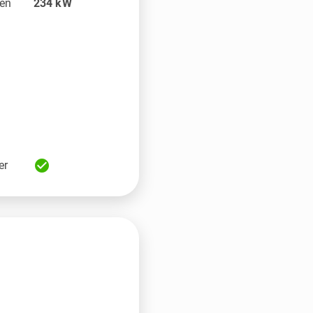
en
234
kW
check_circle
er