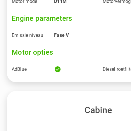
Motor model
D11M
Motorvermog
Engine parameters
Emissie niveau
Fase V
Motor opties
check_circle
AdBlue
Diesel roetfilt
Cabine