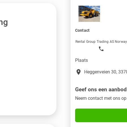
ng
Contact
Rental Group Trading AS Norwa
Plaats
place
Heggenveien 30, 3370
Geef ons een aanbod
Neem contact met ons op