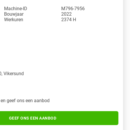
Machine-ID
M796-7956
Bouwjaar
2022
Werkuren
2374 H
y
, Vikersund
 en geef ons een aanbod
GEEF ONS EEN AANBOD