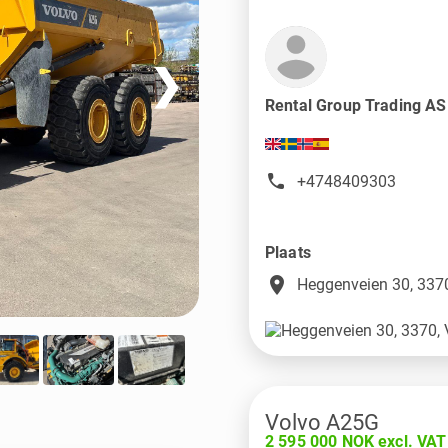
❯
Rental Group Trading A
+4748409303
Plaats
place
Heggenveien 30, 3370
Volvo A25G
2 595 000 NOK excl. VAT