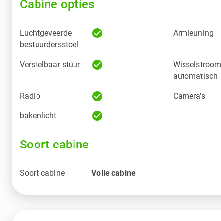
Cabine opties
check_circle
Luchtgeveerde
Armleuning
bestuurdersstoel
check_circle
Verstelbaar stuur
Wisselstroo
automatisch
check_circle
Radio
Camera's
check_circle
bakenlicht
Soort cabine
Soort cabine
Volle cabine