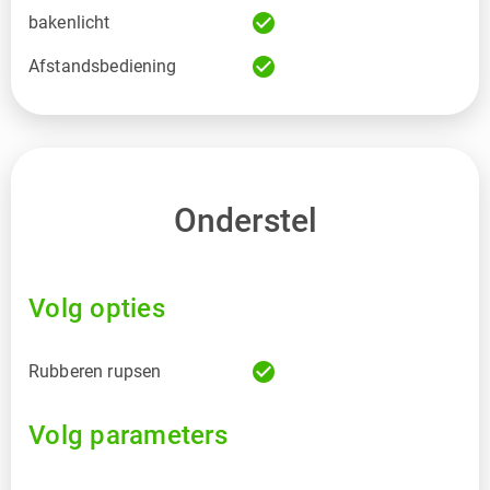
check_circle
bakenlicht
check_circle
Afstandsbediening
Onderstel
Volg opties
check_circle
Rubberen rupsen
Volg parameters