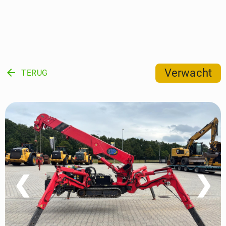
arrow_back
Verwacht
TERUG
❮
❯