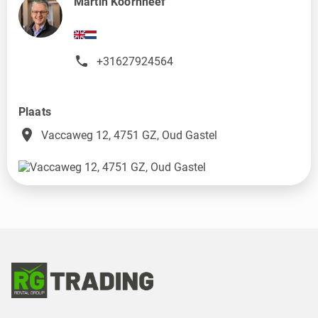
Martin Koornneef
+31627924564
Plaats
place
Vaccaweg 12, 4751 GZ, Oud Gastel