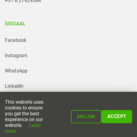
+31 6 27924564
SOCIAAL
Facebook
Instagram
WhatsApp
LinkedIn
This website uses
cookies to ensure
you get the best
ACCEPT
DECLINE
experience on our
website.
Learn
Powered by
more