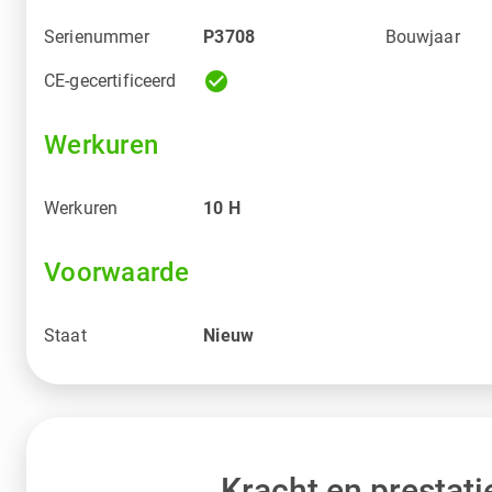
Serienummer
P3708
Bouwjaar
check_circle
CE-gecertificeerd
Werkuren
Werkuren
10
H
Voorwaarde
Staat
Nieuw
Kracht en prestati