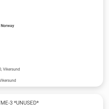
S Norway
, Vikersund
WME-3 *UNUSED*