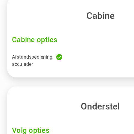
Cabine
Cabine opties
check_circle
Afstandsbediening
acculader
Onderstel
Volg opties