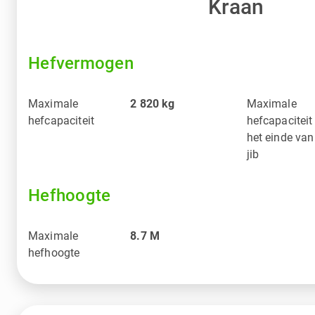
Kraan
Hefvermogen
Maximale
2 820
kg
Maximale
hefcapaciteit
hefcapaciteit
het einde van
jib
Hefhoogte
Maximale
8.7
M
hefhoogte