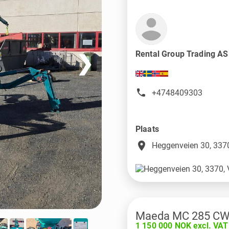
Rental Group Trading A
❯
+4748409303
Plaats
place
Heggenveien 30, 3370
Maeda MC 285 C
1 150 000 NOK excl. VAT