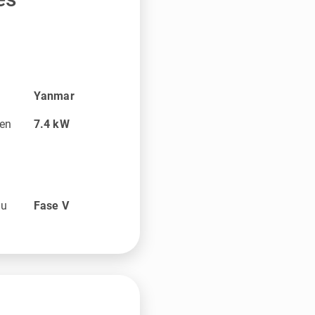
Yanmar
en
7.4
kW
au
Fase V