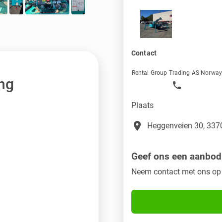
Contact
Rental Group Trading AS Norwa
ng
Plaats
place
Heggenveien 30, 3370
Geef ons een aanbod
Neem contact met ons op