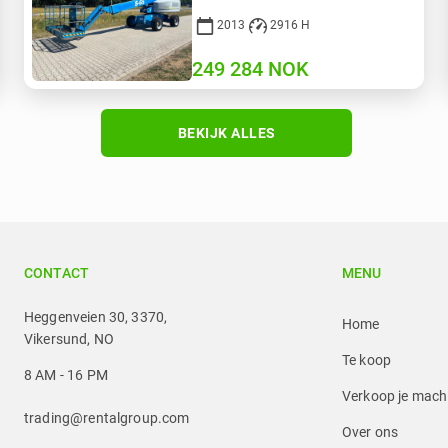
2013
2916 H
249 284
NOK
BEKIJK ALLES
CONTACT
MENU
Heggenveien 30, 3370,
Home
Vikersund, NO
Te koop
8 AM - 16 PM
Verkoop je mach
trading@rentalgroup.com
Over ons