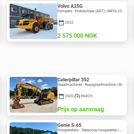
Volvo A25G
Dumpers - Knikdumper (ADT) | M453-2338 | RGTR25122
2022
2 575 000
NOK
Caterpillar 352
Graafmachines - Rupsgraafmachine | M728-6217 | RGTRNL26-10341
2020
9645 H
Prijs op aanvraag
Genie S-65
Hoogwerkers - Telescoop hoogwerker | M586-3845 | RGTRNL26491