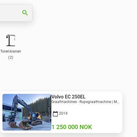
search
Torenkranen
(2)
Volvo EC 250EL
Graafmachines - Rupsgraafmachine | M981-8871 | RGTR26024
2019
1 250 000
NOK