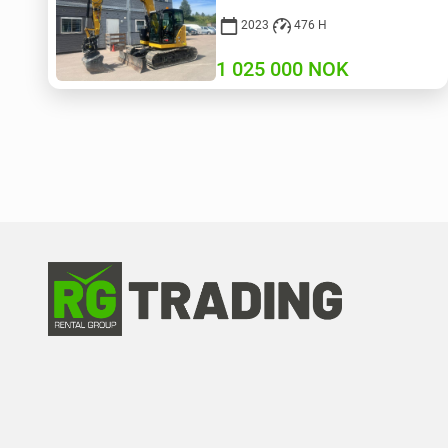
2023
476 H
1 025 000
NOK