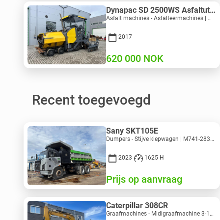
Dynapac SD 2500WS Asfaltutlegger
Asfalt machines - Asfalteermachines | M094-8272 | RGTR26011
2017
620 000
NOK
Recent toegevoegd
Sany SKT105E
Dumpers - Stijve kiepwagen | M741-2838 | 25143
2023
1625 H
Prijs op aanvraag
Caterpillar 308CR
Graafmachines - Midigraafmachine 3-10 t | M318-2895 | RGTR26048