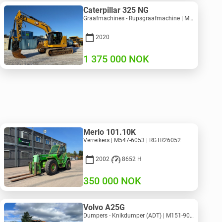
Caterpillar 325 NG
Graafmachines - Rupsgraafmachine | M811-5335 | RGTR25093
2020
1 375 000
NOK
Merlo 101.10K
Verreikers | M547-6053 | RGTR26052
2002
8652 H
350 000
NOK
Volvo A25G
Dumpers - Knikdumper (ADT) | M151-9001 | 2729