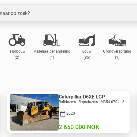
 naar op zoek?
landbouw
Materiaalbehandeling
Bouw
Grondverzorging
(2)
(1)
(85)
(1)
Caterpillar D6XE LGP
Bulldozers - Rupsdozers | M354-6704 | 35056
2020
2 650 000
NOK