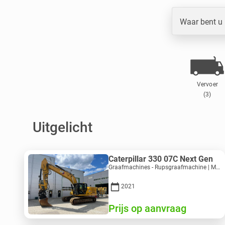
Waar bent u
Vervoer
(3)
Uitgelicht
Caterpillar 330 07C Next Gen
Graafmachines - Rupsgraafmachine | M816-4487 | 10356
2021
Prijs op aanvraag