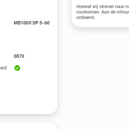
Hoewel wij streven naar n
voorkomen. Aan de inhoud
ontleend.
MB1000 DP S-60
0870
check_circle
eerd