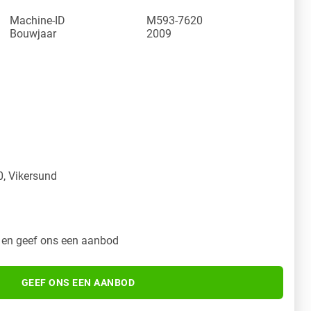
Machine-ID
M593-7620
Bouwjaar
2009
y
, Vikersund
 en geef ons een aanbod
GEEF ONS EEN AANBOD