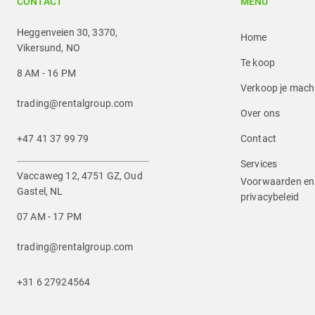
CONTACT
MENU
Heggenveien 30, 3370,
Home
Vikersund, NO
Te koop
8 AM - 16 PM
Verkoop je mach
trading@rentalgroup.com
Over ons
+47 41 37 99 79
Contact
Services
Vaccaweg 12, 4751 GZ, Oud
Voorwaarden en 
Gastel, NL
privacybeleid
07 AM - 17 PM
trading@rentalgroup.com
+31 6 27924564