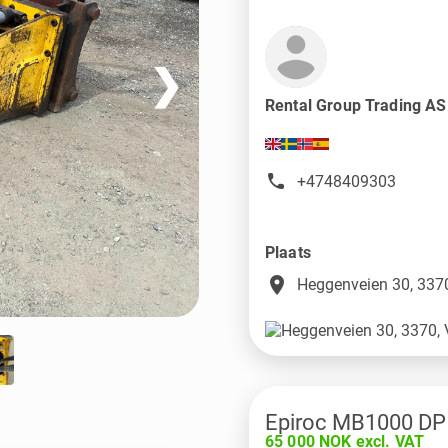
❯
Rental Group Trading A
+4748409303
Plaats
place
Heggenveien 30, 3370
Epiroc MB1000 DP
65 000 NOK excl. VAT