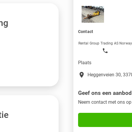
ng
Contact
Rental Group Trading AS Norwa
Plaats
place
Heggenveien 30, 3370
Geef ons een aanbod
Neem contact met ons op
ie