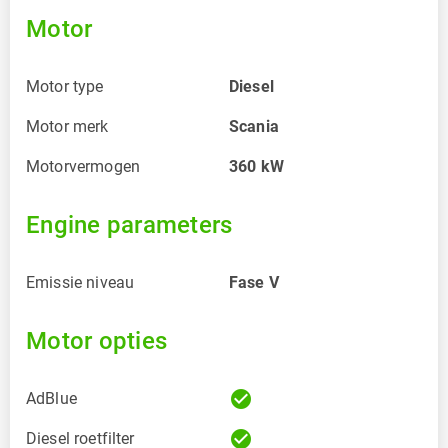
Motor
Motor type
Diesel
Motor merk
Scania
Motorvermogen
360
kW
Engine parameters
Emissie niveau
Fase V
Motor opties
check_circle
AdBlue
check_circle
Diesel roetfilter