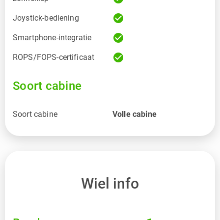
check_circle
Joystick-bediening
check_circle
Smartphone-integratie
check_circle
ROPS/FOPS-certificaat
Soort cabine
Soort cabine
Volle cabine
Wiel info