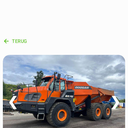
arrow_back
TERUG
❮
❯