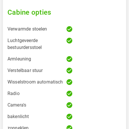
Cabine opties
check_circle
Verwarmde stoelen
check_circle
Luchtgeveerde
bestuurdersstoel
check_circle
Armleuning
check_circle
Verstelbaar stuur
check_circle
Wisselstroom automatisch
check_circle
Radio
check_circle
Camera's
check_circle
bakenlicht
check_circle
zonneklep