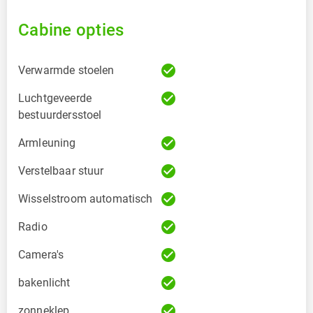
Cabine opties
check_circle
Verwarmde stoelen
check_circle
Luchtgeveerde
bestuurdersstoel
check_circle
Armleuning
check_circle
Verstelbaar stuur
check_circle
Wisselstroom automatisch
check_circle
Radio
check_circle
Camera's
check_circle
bakenlicht
check_circle
zonneklep