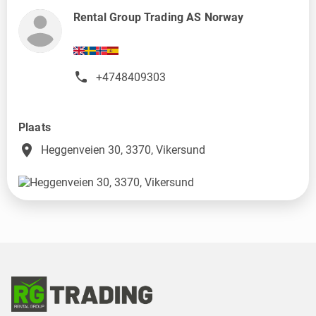
Rental Group Trading AS Norway
+4748409303
Plaats
place
Heggenveien 30, 3370, Vikersund