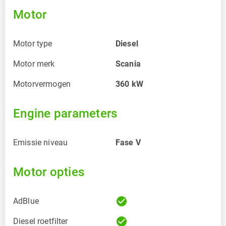
Motor
Motor type
Diesel
Motor merk
Scania
Motorvermogen
360
kW
Engine parameters
Emissie niveau
Fase V
Motor opties
check_circle
AdBlue
check_circle
Diesel roetfilter