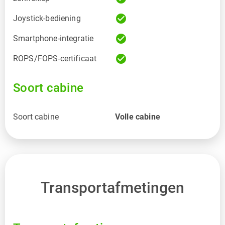
check_circle
Joystick-bediening
check_circle
Smartphone-integratie
check_circle
ROPS/FOPS-certificaat
Soort cabine
Soort cabine
Volle cabine
Transportafmetingen