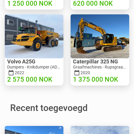
1 250 000
NOK
620 000
NOK
Volvo A25G
Caterpillar 325 NG
Dumpers - Knikdumper (ADT) | M453-2338 | RGTR25122
Graafmachines - Rupsgraafmachine | M811-5335 | RGTR25093
2022
2020
2 575 000
NOK
1 375 000
NOK
Recent toegevoegd