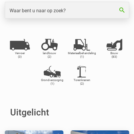
search
Waar bent u naar op zoek?
Vervoer
landbouw
Materiaalbehandeling
Bouw
(3)
(2)
(1)
(83)
Grondverzorging
Torenkranen
(1)
(2)
Uitgelicht