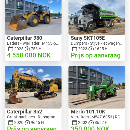
Caterpillar 980
Sany SKT105E
Laders - Wiel lader | M453-5993 | RGTR26046
Dumpers - Stijve kiepwagen | M741-2838 | 25143
2025
756 H
2023
1625 H
4 550 000
NOK
Prijs op aanvraag
Caterpillar 352
Merlo 101.10K
Graafmachines - Rupsgraafmachine | M728-6217 | RGTRNL26-10341
Verreikers | M547-6053 | RGTR26052
2020
9645 H
2002
8652 H
Prijs op aanvraag
350 000
NOK