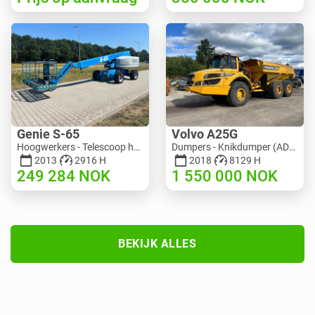
Genie S-65
Volvo A25G
Hoogwerkers - Telescoop hoogwerker | M586-3845 | RGTRNL26491
Dumpers - Knikdumper (ADT) | M151-9001 | 2729
2013
2916 H
2018
8129 H
249 284
NOK
1 550 000
NOK
BEKIJK ALLES