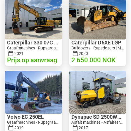
Caterpillar 330 07C Next Gen
Caterpillar D6XE LGP
Graafmachines - Rupsgraafmachine | M816-4487 | 10356
Bulldozers - Rupsdozers | M354-6704 | 35056
2021
2020
Prijs op aanvraag
2 650 000
NOK
Volvo EC 250EL
Dynapac SD 2500WS Asfaltutlegger
Graafmachines - Rupsgraafmachine | M981-8871 | RGTR26024
Asfalt machines - Asfalteermachines | M094-8272 | RGTR26011
2019
2017