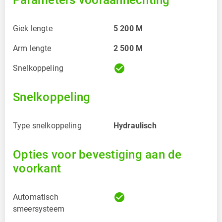
Parameters vooraanhechting
Giek lengte
5 200
M
Arm lengte
2 500
M
check_circle
Snelkoppeling
Snelkoppeling
Type snelkoppeling
Hydraulisch
Opties voor bevestiging aan de
voorkant
check_circle
Automatisch
smeersysteem