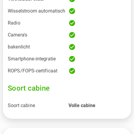
check_circle
Wisselstroom automatisch
check_circle
Radio
check_circle
Camera's
check_circle
bakenlicht
check_circle
Smartphone-integratie
check_circle
ROPS/FOPS-certificaat
Soort cabine
Soort cabine
Volle cabine