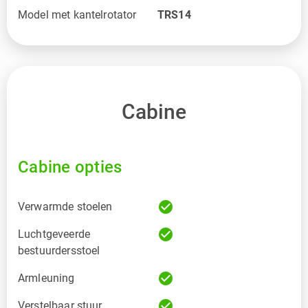
Model met kantelrotator
TRS14
Cabine
Cabine opties
check_circle
Verwarmde stoelen
check_circle
Luchtgeveerde
bestuurdersstoel
check_circle
Armleuning
check_circle
Verstelbaar stuur