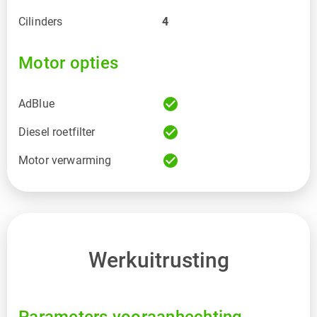
Cilinders
4
Motor opties
check_circle
AdBlue
check_circle
Diesel roetfilter
check_circle
Motor verwarming
Werkuitrusting