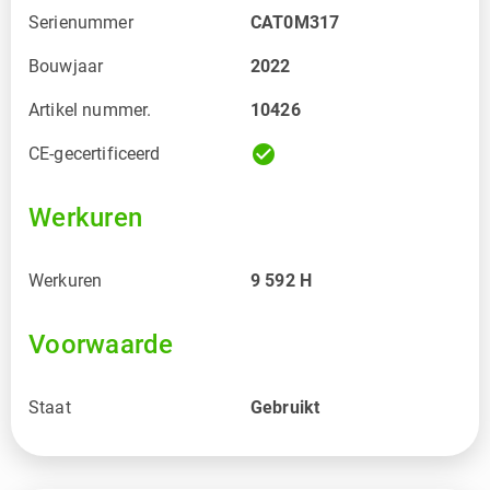
Serienummer
CAT0M317
Bouwjaar
2022
Artikel nummer.
10426
check_circle
CE-gecertificeerd
Werkuren
Werkuren
9 592
H
Voorwaarde
Staat
Gebruikt