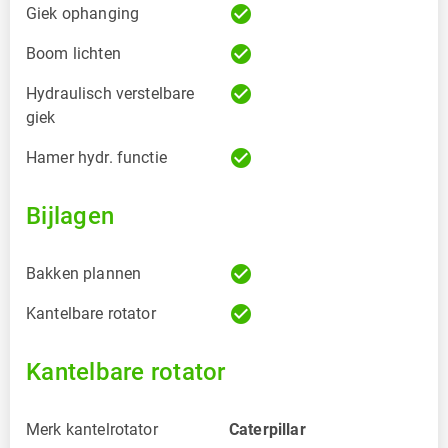
check_circle
Giek ophanging
check_circle
Boom lichten
check_circle
Hydraulisch verstelbare
giek
check_circle
Hamer hydr. functie
Bijlagen
check_circle
Bakken plannen
check_circle
Kantelbare rotator
Kantelbare rotator
Merk kantelrotator
Caterpillar