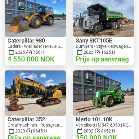
Caterpillar 980
Sany SKT105E
Laders - Wiel lader | M453-5993 | RGTR26046
Dumpers - Stijve kiepwagen | M741-2838 | 25143
2025
756 H
2023
1625 H
4 550 000
NOK
Prijs op aanvraag
Caterpillar 352
Merlo 101.10K
Graafmachines - Rupsgraafmachine | M728-6217 | RGTRNL26-10341
Verreikers | M547-6053 | RGTR26052
2020
9645 H
2002
8652 H
Prijs op aanvraag
350 000
NOK