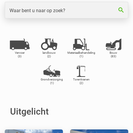
search
Waar bent u naar op zoek?
Vervoer
landbouw
Materiaalbehandeling
Bouw
(3)
(2)
(1)
(83)
Grondverzorging
Torenkranen
(1)
(2)
Uitgelicht