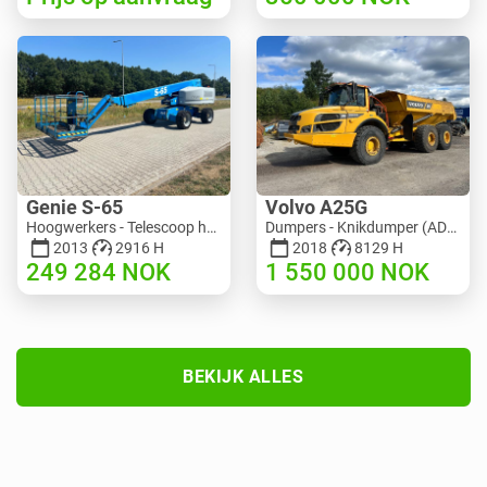
Genie S-65
Volvo A25G
Hoogwerkers - Telescoop hoogwerker | M586-3845 | RGTRNL26491
Dumpers - Knikdumper (ADT) | M151-9001 | 2729
2013
2916 H
2018
8129 H
249 284
NOK
1 550 000
NOK
BEKIJK ALLES