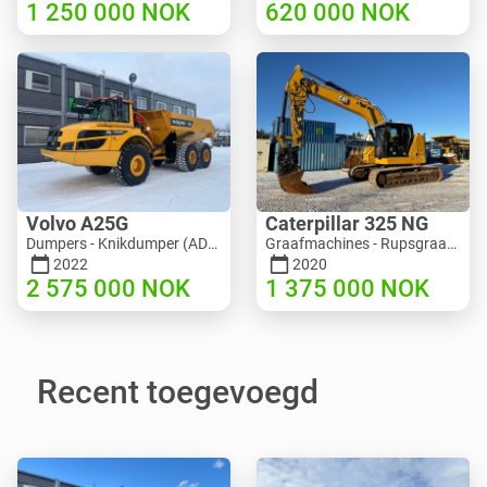
1 250 000
NOK
620 000
NOK
Volvo A25G
Caterpillar 325 NG
Dumpers - Knikdumper (ADT) | M453-2338 | RGTR25122
Graafmachines - Rupsgraafmachine | M811-5335 | RGTR25093
2022
2020
2 575 000
NOK
1 375 000
NOK
Recent toegevoegd