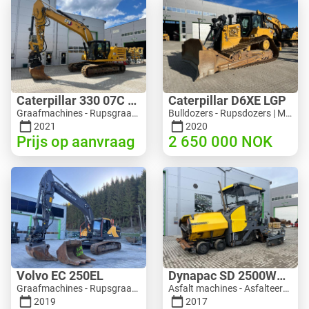
Caterpillar 330 07C Next Gen
Caterpillar D6XE LGP
Graafmachines - Rupsgraafmachine | M816-4487 | 10356
Bulldozers - Rupsdozers | M354-6704 | 35056
2021
2020
Prijs op aanvraag
2 650 000
NOK
Volvo EC 250EL
Dynapac SD 2500WS Asfaltutlegger
Graafmachines - Rupsgraafmachine | M981-8871 | RGTR26024
Asfalt machines - Asfalteermachines | M094-8272 | RGTR26011
2019
2017