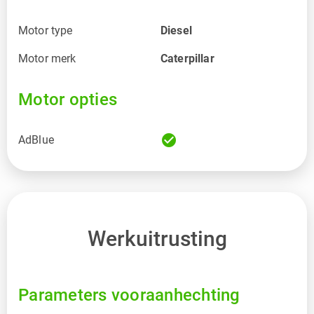
Motor type
Diesel
Motor merk
Caterpillar
Motor opties
check_circle
AdBlue
Werkuitrusting
Parameters vooraanhechting