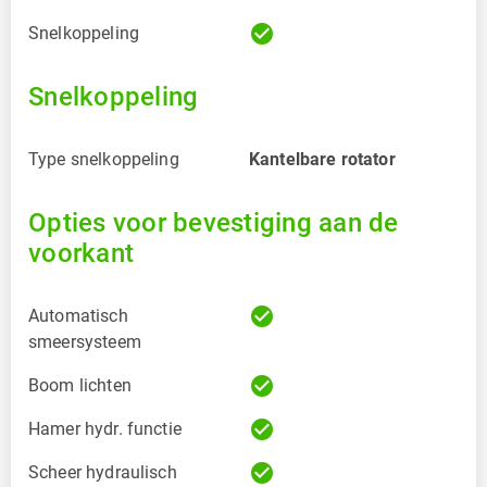
check_circle
Snelkoppeling
Snelkoppeling
Type snelkoppeling
Kantelbare rotator
Opties voor bevestiging aan de
voorkant
check_circle
Automatisch
smeersysteem
check_circle
Boom lichten
check_circle
Hamer hydr. functie
check_circle
Scheer hydraulisch