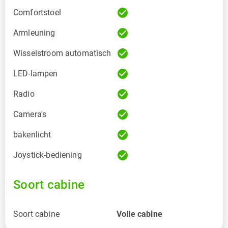
check_circle
Comfortstoel
check_circle
Armleuning
check_circle
Wisselstroom automatisch
check_circle
LED-lampen
check_circle
Radio
check_circle
Camera's
check_circle
bakenlicht
check_circle
Joystick-bediening
Soort cabine
Soort cabine
Volle cabine