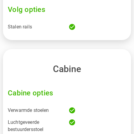
Volg opties
check_circle
Stalen rails
Cabine
Cabine opties
check_circle
Verwarmde stoelen
check_circle
Luchtgeveerde
bestuurdersstoel