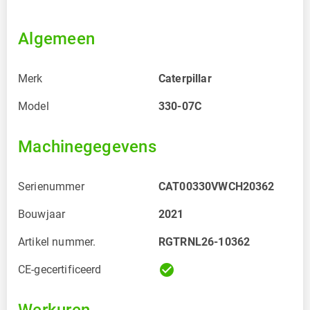
Algemeen
Merk
Caterpillar
Model
330-07C
Machinegegevens
Serienummer
CAT00330VWCH20362
Bouwjaar
2021
Artikel nummer.
RGTRNL26-10362
check_circle
CE-gecertificeerd
Werkuren