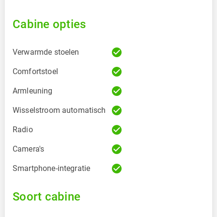
Cabine opties
check_circle
Verwarmde stoelen
check_circle
Comfortstoel
check_circle
Armleuning
check_circle
Wisselstroom automatisch
check_circle
Radio
check_circle
Camera's
check_circle
Smartphone-integratie
Soort cabine