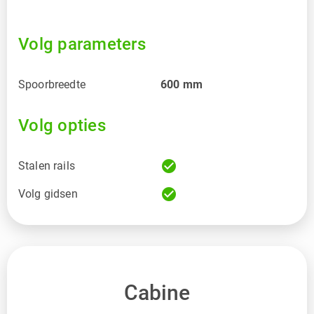
Volg parameters
Spoorbreedte
600
mm
Volg opties
check_circle
Stalen rails
check_circle
Volg gidsen
Cabine