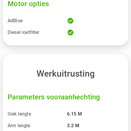
Motor opties
check_circle
AdBlue
check_circle
Diesel roetfilter
Werkuitrusting
Parameters vooraanhechting
Giek lengte
6.15
M
Arm lengte
3.2
M