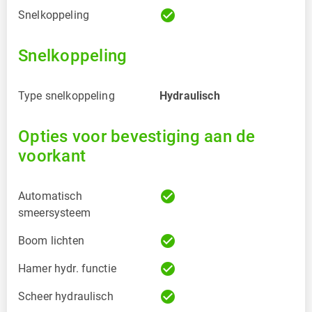
check_circle
Snelkoppeling
Snelkoppeling
Type snelkoppeling
Hydraulisch
Opties voor bevestiging aan de
voorkant
check_circle
Automatisch
smeersysteem
check_circle
Boom lichten
check_circle
Hamer hydr. functie
check_circle
Scheer hydraulisch