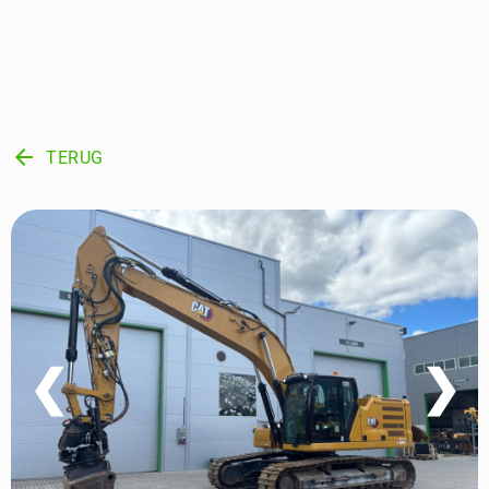
arrow_back
TERUG
❮
❯