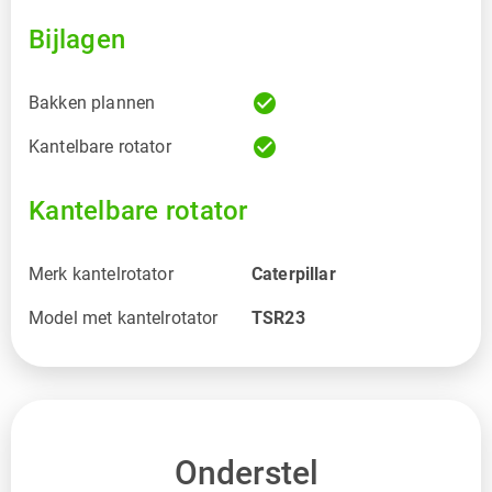
Bijlagen
check_circle
Bakken plannen
check_circle
Kantelbare rotator
Kantelbare rotator
Merk kantelrotator
Caterpillar
Model met kantelrotator
TSR23
Onderstel