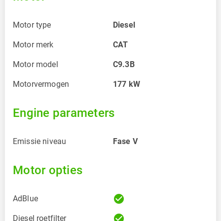
Motor type
Diesel
Motor merk
CAT
Motor model
C9.3B
Motorvermogen
177
kW
Engine parameters
Emissie niveau
Fase V
Motor opties
check_circle
AdBlue
check_circle
Diesel roetfilter