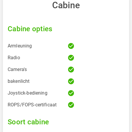
Cabine
Cabine opties
check_circle
Armleuning
check_circle
Radio
check_circle
Camera's
check_circle
bakenlicht
check_circle
Joystick-bediening
check_circle
ROPS/FOPS-certificaat
Soort cabine