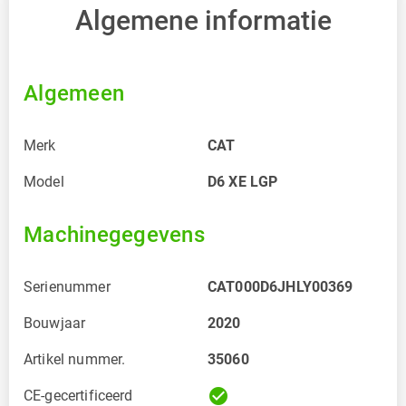
Algemene informatie
Algemeen
Merk
CAT
Model
D6 XE LGP
Machinegegevens
Serienummer
CAT000D6JHLY00369
Bouwjaar
2020
Artikel nummer.
35060
check_circle
CE-gecertificeerd