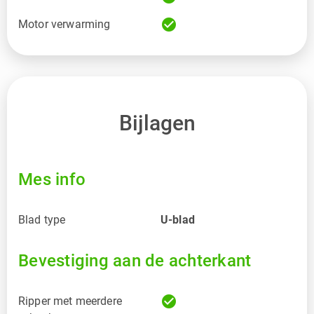
check_circle
Motor verwarming
Bijlagen
Mes info
Blad type
U-blad
Bevestiging aan de achterkant
check_circle
Ripper met meerdere