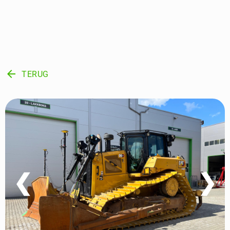
arrow_back
TERUG
❮
❯