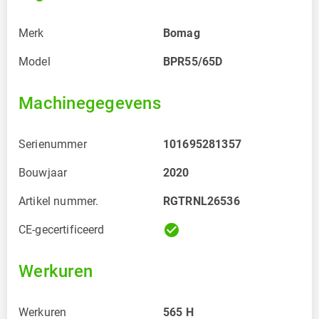
Merk
Bomag
Model
BPR55/65D
Machinegegevens
Serienummer
101695281357
Bouwjaar
2020
Artikel nummer.
RGTRNL26536
check_circle
CE-gecertificeerd
Werkuren
Werkuren
565
H