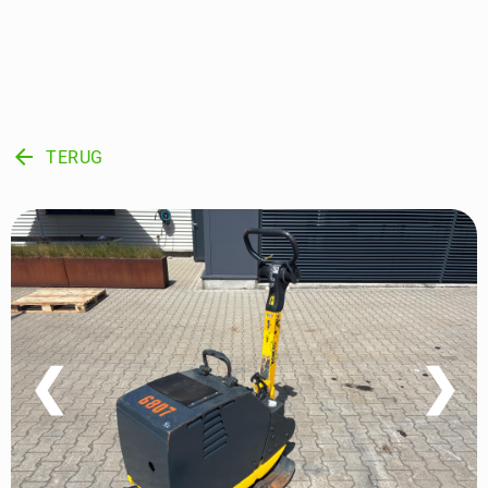
arrow_back
TERUG
❮
❯