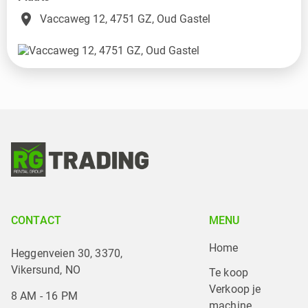
place
Vaccaweg 12, 4751 GZ, Oud Gastel
CONTACT
MENU
Home
Heggenveien 30, 3370,
Vikersund, NO
Te koop
Verkoop je 
8 AM - 16 PM
machine