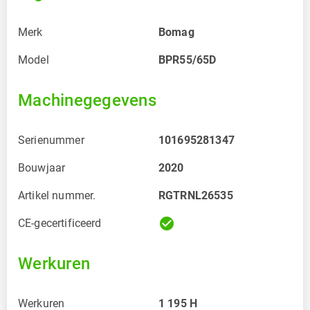
Merk
Bomag
Model
BPR55/65D
Machinegegevens
Serienummer
101695281347
Bouwjaar
2020
Artikel nummer.
RGTRNL26535
check_circle
CE-gecertificeerd
Werkuren
Werkuren
1 195
H