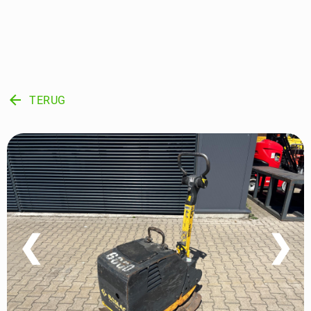
arrow_back
TERUG
❮
❯